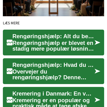
LÆS MERE
Rengøringshjælp: Alt du behøver at vide
Rengøringshjælp er blevet en
stadig mere populær løsning
for travle husstande i
Danmark. Uanset om du er en
Rengøringshjælp: Hvad du skal vide om valg og pris
børnefami...
Overvejer du
rengøringshjælp? Denne
guide forklarer, hvordan
professionel rengøring kan
Kremering i Danmark: En værdig og fleksibel afsked
spare dig tid, forbedre
hjemm...
Kremering er en populær og
praktisk måde at tage afsked