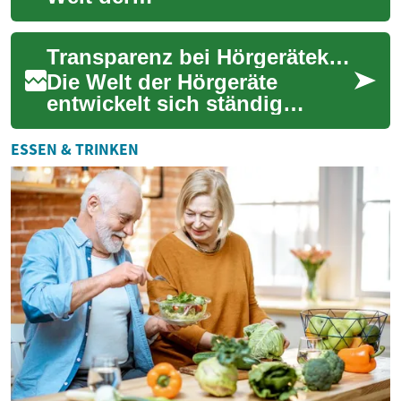
Werkzeugbearbeitung
grundlegend verändert.
Transparenz bei Hörgerätekosten: Ein Blick auf 2026
Computer Numerical Control
(CNC)-M...
Die Welt der Hörgeräte
entwickelt sich ständig
weiter, sowohl technologisch
als auch preislich. Für viele
ESSEN & TRINKEN
Menschen, d...