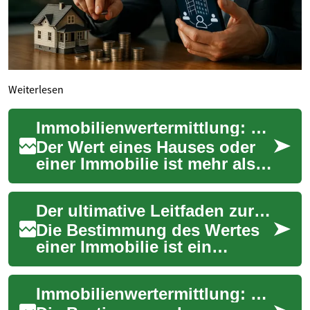
Weiterlesen
Immobilienwertermittlung: Schlüssel zum Verständnis Ihres Eigenheims
Der Wert eines Hauses oder
einer Immobilie ist mehr als
nur eine Zahl. Er repräsentiert
die Summe vieler Faktoren
Der ultimative Leitfaden zur Immobilienwertermittlung
und...
Die Bestimmung des Wertes
einer Immobilie ist ein
komplexer Prozess, der
verschiedene Faktoren
Immobilienwertermittlung: Methoden und Faktoren für eine präzise Bewertung
berücksichtigt und sow...