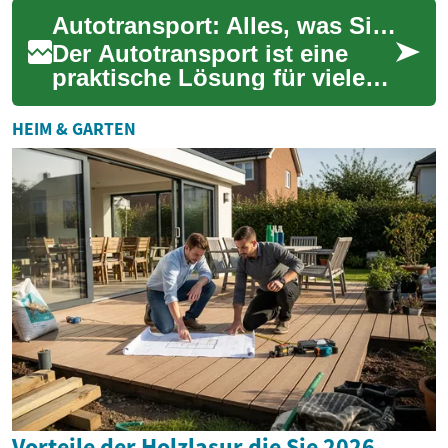
Operationen weltweit. Ob aus
Autotransport: Alles, was Sie wissen müssen
medi...
Der Autotransport ist eine
praktische Lösung für viele
Situationen, sei es bei einem
Umzug, dem Kauf eines
HEIM & GARTEN
Fahrzeugs ...
Vorteile der Holzlasur die Sie 2026