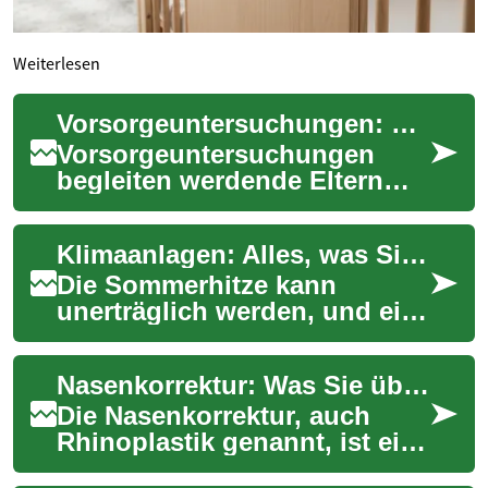
Weiterlesen
Vorsorgeuntersuchungen: Was jede Familie wissen sollte
Vorsorgeuntersuchungen
begleiten werdende Eltern
durch die Schwangerschaft
und geben Orientierung zu
Klimaanlagen: Alles, was Sie wissen müssen
Untersuchungszei...
Die Sommerhitze kann
unerträglich werden, und eine
Klimaanlage bietet oft die
ersehnte Erleichterung. Doch
Nasenkorrektur: Was Sie über Rhinoplastik wissen sollten
was genau ...
Die Nasenkorrektur, auch
Rhinoplastik genannt, ist eine
der häufigsten ästhetischen