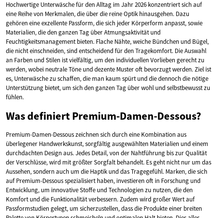
Hochwertige Unterwäsche für den Alltag im Jahr 2026 konzentriert sich auf
eine Reihe von Merkmalen, die über die reine Optik hinausgehen. Dazu
gehören eine exzellente Passform, die sich jeder Körperform anpasst, sowie
Materialien, die den ganzen Tag über Atmungsaktivität und
Feuchtigkeitsmanagement bieten. Flache Nähte, weiche Bündchen und Bügel,
die nicht einschneiden, sind entscheidend für den Tragekomfort. Die Auswahl
an Farben und Stilen ist vielfältig, um den individuellen Vorlieben gerecht zu
werden, wobei neutrale Töne und dezente Muster oft bevorzugt werden. Ziel ist
es, Unterwäsche zu schaffen, die man kaum spürt und die dennoch die nötige
Unterstützung bietet, um sich den ganzen Tag über wohl und selbstbewusst zu
fühlen.
Was definiert Premium-Damen-Dessous?
Premium-Damen-Dessous zeichnen sich durch eine Kombination aus
überlegener Handwerkskunst, sorgfältig ausgewählten Materialien und einem
durchdachten Design aus. Jedes Detail, von der Nahtführung bis zur Qualität
der Verschlüsse, wird mit größter Sorgfalt behandelt. Es geht nicht nur um das
Aussehen, sondern auch um die Haptik und das Tragegefühl. Marken, die sich
auf Premium-Dessous spezialisiert haben, investieren oft in Forschung und
Entwicklung, um innovative Stoffe und Technologien zu nutzen, die den
Komfort und die Funktionalität verbessern. Zudem wird großer Wert auf
Passformstudien gelegt, um sicherzustellen, dass die Produkte einer breiten
Palette von Körpertypen schmeicheln und optimalen Halt bieten. Dies alles