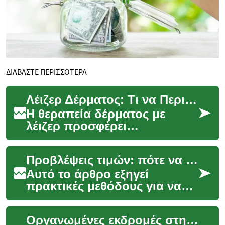
ΔΙΑΒΑΣΤΕ ΠΕΡΙΣΣΟΤΕΡΑ
Λέιζερ Δέρματος: Τι να Περιμένετε, Οφέλη & Κόστος
Η θεραπεία δέρματος με
λέιζερ προσφέρει
στοχευμένες λύσεις για
προβλήματα όπως ρυτίδες,
Προβλέψεις τιμών: πότε να κλείσετε και πότε να περιμένετε
ακμή, ουλές,
υπερμελάγχρωση κ...
Αυτό το άρθρο εξηγεί
πρακτικές μεθόδους για να
προβλέψετε τις τιμές σε
ταξίδια και προσφορές
Οργανωμένες εκδρομές στην Ευρώπη: Τι να περιμένετε
διακοπών, ώστε να λαμβάν...