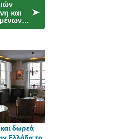
τιών
νη και
αμένων
 και δωρεά
ην Ελλάδα το