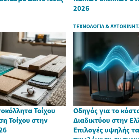
2026
ΤΕΧΝΟΛΟΓΊΑ & ΑΥΤΟΚΊΝΗΤ
οκόλλητα Τοίχου
Οδηγός για το κόσ
ση Τοίχου στην
Διαδικτύου στην Ελ
26
Επιλογές υψηλής τα