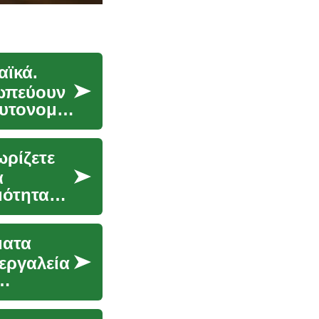
αϊκά.
ωπεύουν
αυτονομία
ωρίζετε
α
μότητας
ματα
εργαλεία