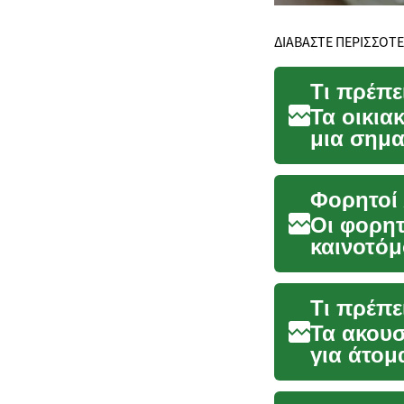
ΔΙΑΒΑΣΤΕ ΠΕΡΙΣΣΟΤ
Τι πρέπε
Τα οικι
μια σημα
και τη βι
Φορητοί 
Οι φορητ
καινοτόμ
σε πολυώ
Τι πρέπε
Τα ακουσ
για άτομ
σημαντικ