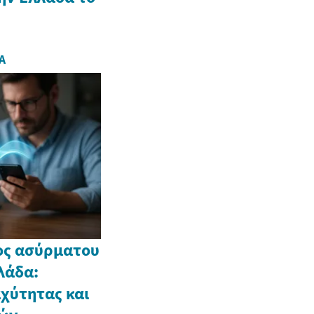
Α
τος ασύρματου
λάδα:
χύτητας και