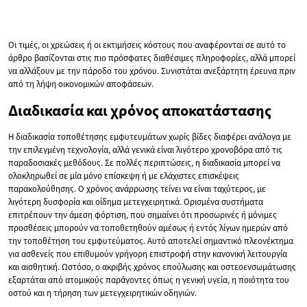
Οι τιμές, οι χρεώσεις ή οι εκτιμήσεις κόστους που αναφέρονται σε αυτό το
άρθρο βασίζονται στις πιο πρόσφατες διαθέσιμες πληροφορίες, αλλά μπορεί
να αλλάξουν με την πάροδο του χρόνου. Συνιστάται ανεξάρτητη έρευνα πριν
από τη λήψη οικονομικών αποφάσεων.
Διαδικασία και χρόνος αποκατάστασης
Η διαδικασία τοποθέτησης εμφυτευμάτων χωρίς βίδες διαφέρει ανάλογα με
την επιλεγμένη τεχνολογία, αλλά γενικά είναι λιγότερο χρονοβόρα από τις
παραδοσιακές μεθόδους. Σε πολλές περιπτώσεις, η διαδικασία μπορεί να
ολοκληρωθεί σε μία μόνο επίσκεψη ή με ελάχιστες επισκέψεις
παρακολούθησης. Ο χρόνος ανάρρωσης τείνει να είναι ταχύτερος, με
λιγότερη δυσφορία και οίδημα μετεγχειρητικά. Ορισμένα συστήματα
επιτρέπουν την άμεση φόρτιση, που σημαίνει ότι προσωρινές ή μόνιμες
προσθέσεις μπορούν να τοποθετηθούν αμέσως ή εντός λίγων ημερών από
την τοποθέτηση του εμφυτεύματος. Αυτό αποτελεί σημαντικό πλεονέκτημα
για ασθενείς που επιθυμούν γρήγορη επιστροφή στην κανονική λειτουργία
και αισθητική. Ωστόσο, ο ακριβής χρόνος επούλωσης και οστεοενσωμάτωσης
εξαρτάται από ατομικούς παράγοντες όπως η γενική υγεία, η ποιότητα του
οστού και η τήρηση των μετεγχειρητικών οδηγιών.