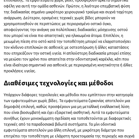
επούλωσης. Τα εμφυτεύματα χωρίς βίδες προσφέρουν αρκετά σημαντικά
οφέλη για αυτή την ομάδα ασθενών. Πρώτον, η λιγότερο επεμβατική φύση
της διαδικασίας σημαίνει μικρότερο χειρουργικό τραύμα και συχνά ταχύτερη
ανάρρωση. Δεύτερον, ορισμένες τεχνικές χωρίς βίδες μπορούν να
χρησιμοποιηθούν σε περιπτώσεις με περιορισμένο οστικό όγκο,
αποφεύγοντας την ανάγκη για πολύπλοκες διαδικασίες μόσχευσης οστού
που μπορεί να είναι πιο απαιτητικές για ηλικιωμένα άτομα. Επιπλέον, η
μειωμένη πίεση στο οστό κατά την τοποθέτηση μπορεί να ελαχιστοποιήσει
τον κίνδυνο επιπλοκών σε ασθενείς με οστεοπόρωση ή άλλες καταστάσεις
που επηρεάζουν την οστική υγεία. Η απλούστερη διαδικασία μπορεί επίσης
να μειώσει τον χρόνο που απαιτείται στην οδοντιατρική καρέκλα, κάτι που
είναι ιδιαίτερα σημαντικό για ασθενείς με περιορισμένη κινητικότητα ή άλλες
προκλήσεις υγείας.
Διαθέσιμες τεχνολογίες και μέθοδοι
Υπάρχουν διάφορες τεχνολογίες και μέθοδοι που εμπίπτουν στην κατηγορία
των εμφυτευμάτων χωρίς βίδες. Τα εμφυτεύματα ζιρκονίας αποτελούν μια
δημοφιλή επιλογή, καθώς προσφέρουν μια μη μεταλλική εναλλακτική λύση
που είναι βιοσυμβατή και έχει εξαιρετική αισθητική. Αυτά τα εμφυτεύματα
συνήθως έχουν μονοκόμματη σχεδίαση και τοποθετούνται με διαφορετικές
τεχνικές από τα παραδοσιακά βιδωτά συστήματα. Τα μίνι οδοντικά
εμφυτεύματα αποτελούν μια άλλη επιλογή, με μικρότερη διάμετρο που
επιτρέπει την τοποθέτηση με ελάχιστη προετοιμασία της περιοχής και συχνά