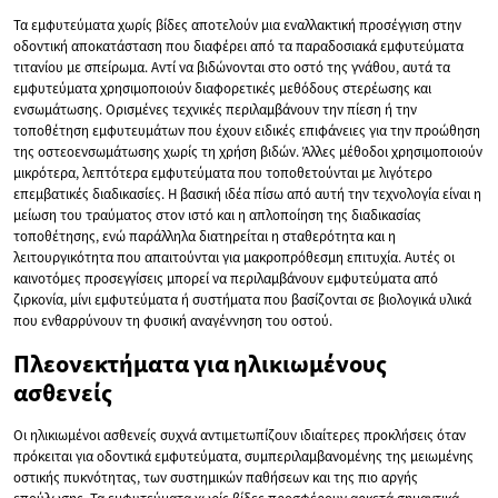
Τα εμφυτεύματα χωρίς βίδες αποτελούν μια εναλλακτική προσέγγιση στην
οδοντική αποκατάσταση που διαφέρει από τα παραδοσιακά εμφυτεύματα
τιτανίου με σπείρωμα. Αντί να βιδώνονται στο οστό της γνάθου, αυτά τα
εμφυτεύματα χρησιμοποιούν διαφορετικές μεθόδους στερέωσης και
ενσωμάτωσης. Ορισμένες τεχνικές περιλαμβάνουν την πίεση ή την
τοποθέτηση εμφυτευμάτων που έχουν ειδικές επιφάνειες για την προώθηση
της οστεοενσωμάτωσης χωρίς τη χρήση βιδών. Άλλες μέθοδοι χρησιμοποιούν
μικρότερα, λεπτότερα εμφυτεύματα που τοποθετούνται με λιγότερο
επεμβατικές διαδικασίες. Η βασική ιδέα πίσω από αυτή την τεχνολογία είναι η
μείωση του τραύματος στον ιστό και η απλοποίηση της διαδικασίας
τοποθέτησης, ενώ παράλληλα διατηρείται η σταθερότητα και η
λειτουργικότητα που απαιτούνται για μακροπρόθεσμη επιτυχία. Αυτές οι
καινοτόμες προσεγγίσεις μπορεί να περιλαμβάνουν εμφυτεύματα από
ζιρκονία, μίνι εμφυτεύματα ή συστήματα που βασίζονται σε βιολογικά υλικά
που ενθαρρύνουν τη φυσική αναγέννηση του οστού.
Πλεονεκτήματα για ηλικιωμένους
ασθενείς
Οι ηλικιωμένοι ασθενείς συχνά αντιμετωπίζουν ιδιαίτερες προκλήσεις όταν
πρόκειται για οδοντικά εμφυτεύματα, συμπεριλαμβανομένης της μειωμένης
οστικής πυκνότητας, των συστημικών παθήσεων και της πιο αργής