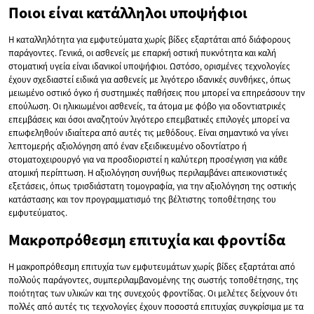
Ποιοι είναι κατάλληλοι υποψήφιοι
Η καταλληλότητα για εμφυτεύματα χωρίς βίδες εξαρτάται από διάφορους
παράγοντες. Γενικά, οι ασθενείς με επαρκή οστική πυκνότητα και καλή
στοματική υγεία είναι ιδανικοί υποψήφιοι. Ωστόσο, ορισμένες τεχνολογίες
έχουν σχεδιαστεί ειδικά για ασθενείς με λιγότερο ιδανικές συνθήκες, όπως
μειωμένο οστικό όγκο ή συστημικές παθήσεις που μπορεί να επηρεάσουν την
επούλωση. Οι ηλικιωμένοι ασθενείς, τα άτομα με φόβο για οδοντιατρικές
επεμβάσεις και όσοι αναζητούν λιγότερο επεμβατικές επιλογές μπορεί να
επωφεληθούν ιδιαίτερα από αυτές τις μεθόδους. Είναι σημαντικό να γίνει
λεπτομερής αξιολόγηση από έναν εξειδικευμένο οδοντίατρο ή
στοματοχειρουργό για να προσδιοριστεί η καλύτερη προσέγγιση για κάθε
ατομική περίπτωση. Η αξιολόγηση συνήθως περιλαμβάνει απεικονιστικές
εξετάσεις, όπως τρισδιάστατη τομογραφία, για την αξιολόγηση της οστικής
κατάστασης και τον προγραμματισμό της βέλτιστης τοποθέτησης του
εμφυτεύματος.
Μακροπρόθεσμη επιτυχία και φροντίδα
Η μακροπρόθεσμη επιτυχία των εμφυτευμάτων χωρίς βίδες εξαρτάται από
πολλούς παράγοντες, συμπεριλαμβανομένης της σωστής τοποθέτησης, της
ποιότητας των υλικών και της συνεχούς φροντίδας. Οι μελέτες δείχνουν ότι
πολλές από αυτές τις τεχνολογίες έχουν ποσοστά επιτυχίας συγκρίσιμα με τα