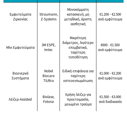
Μονοκόμματη
Εμφυτεύματα
Straumann,
κατασκευή, μη
€1.200 - €2.500
Ζιρκονίας
Z-Systems
μεταλλική, άριστη
ανά εμφύτευμα
αισθητική
Μικρότερη
διάμετρος, λιγότερο
3M ESPE,
€600 - €1.500
Μίνι Εμφυτεύματα
επεμβατικά,
Imtec
ανά εμφύτευμα
ταχύτερη
τοποθέτηση
Nobel
Ειδική επιφάνεια για
Βιοενεργά
€1.000 - €2.200
Biocare
ταχύτερη
Συστήματα
ανά εμφύτευμα
TiUltra
οστεοενσωμάτωση
Χρήση λέιζερ για
Biolase,
€1.500 - €3.000
Λέιζερ-Assisted
προετοιμασία,
Fotona
ανά διαδικασία
μειωμένο τραύμα