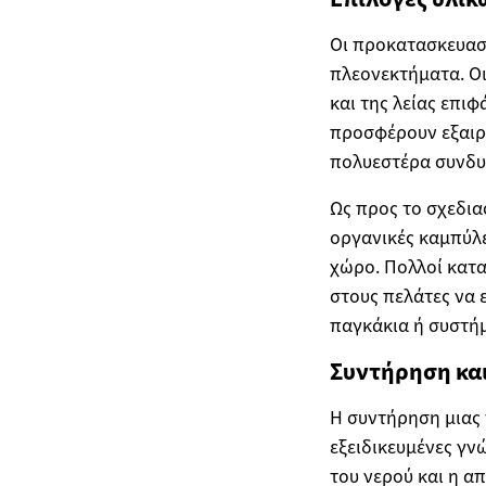
Οι προκατασκευασμ
πλεονεκτήματα. Οι
και της λείας επιφ
προσφέρουν εξαιρε
πολυεστέρα συνδυά
Ως προς το σχεδια
οργανικές καμπύλε
χώρο. Πολλοί κατ
στους πελάτες να
παγκάκια ή συστή
Συντήρηση κα
Η συντήρηση μιας 
εξειδικευμένες γν
του νερού και η α