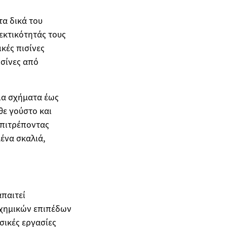
τα δικά του
εκτικότητάς τους
κές πισίνες
ισίνες από
νια σχήματα έως
θε γούστο και
επιτρέποντας
ένα σκαλιά,
απαιτεί
ν χημικών επιπέδων
σικές εργασίες