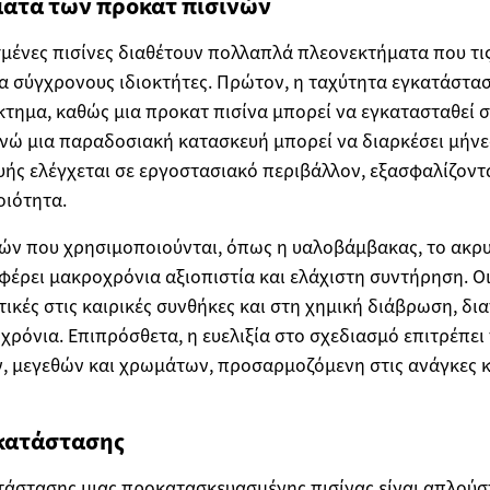
ματα των προκατ πισινών
μένες πισίνες διαθέτουν πολλαπλά πλεονεκτήματα που τι
ια σύγχρονους ιδιοκτήτες. Πρώτον, η ταχύτητα εγκατάστα
τημα, καθώς μια προκατ πισίνα μπορεί να εγκατασταθεί σ
ενώ μια παραδοσιακή κατασκευή μπορεί να διαρκέσει μήνες
υής ελέγχεται σε εργοστασιακό περιβάλλον, εξασφαλίζον
οιότητα.
ών που χρησιμοποιούνται, όπως η υαλοβάμβακας, το ακρυ
έρει μακροχρόνια αξιοπιστία και ελάχιστη συντήρηση. Οι
κτικές στις καιρικές συνθήκες και στη χημική διάβρωση, δ
 χρόνια. Επιπρόσθετα, η ευελιξία στο σχεδιασμό επιτρέπει
, μεγεθών και χρωμάτων, προσαρμοζόμενη στις ανάγκες κα
γκατάστασης
τάστασης μιας προκατασκευασμένης πισίνας είναι απλούσ