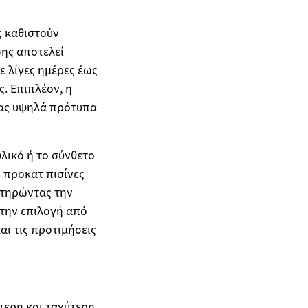
ς καθιστούν
σης αποτελεί
ε λίγες ημέρες έως
. Επιπλέον, η
τας υψηλά πρότυπα
λικό ή το σύνθετο
 προκατ πισίνες
ιατηρώντας την
 την επιλογή από
ι τις προτιμήσεις
τερη και ταχύτερη