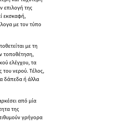
ν επιλογή της
εί εκσκαφή,
λογα με τον τύπο
οθετείται με τη
ν τοποθέτηση,
κού ελέγχου, τα
 του νερού. Τέλος,
α δάπεδα ή άλλα
αρκέσει από μία
τητα της
επιθυμούν γρήγορα