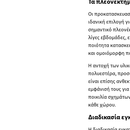
Τα πλεονεκτή
Οι προκατασκευασ
ιδανική επιλογή γ
σημαντικό πλεονέκ
λίγες εβδομάδες, 
ποιότητα κατασκε
και ομοιόμορφη π
Η αντοχή των υλικ
πολυεστέρα, προσφ
είναι επίσης ανθε
εμφάνισή τους για
ποικιλία σχημάτων
κάθε χώρου.
Διαδικασία ε
Η διαδικασία εγκα