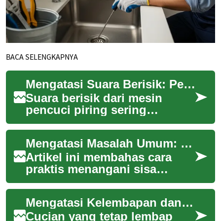
BACA SELENGKAPNYA
Mengatasi Suara Berisik: Penyebab dan Langkah Perbaikan Sederhana
Suara berisik dari mesin
pencuci piring sering
mengganggu suasana di
dapur dan bisa menandakan
Mengatasi Masalah Umum: Sisa Makanan, Bau, dan Aliran Air
masalah pada bagian me...
Artikel ini membahas cara
praktis menangani sisa
makanan, bau tidak sedap,
dan masalah aliran air pada
Mengatasi Kelembapan dan Bau pada Cucian Basah
mesin cuci pir...
Cucian yang tetap lembap