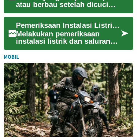
atau berbau setelah dicuci
sering kali disebabkan oleh
kelembapan yang
Pemeriksaan Instalasi Listrik dan Saluran Air sebelum Pengoperasian
terperangkap, ventila...
Melakukan pemeriksaan
instalasi listrik dan saluran
air sebelum mengoperasikan
mesin cuci baru atau setelah
MOBIL
pemasanga...