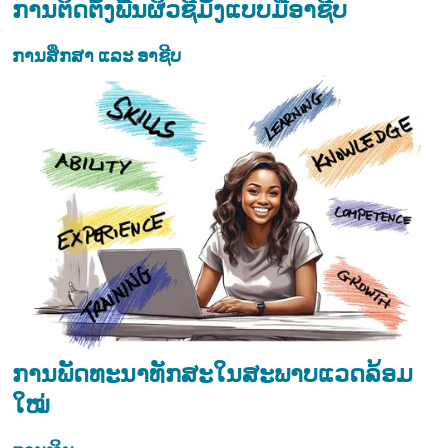
ການຕິດຕັ້ງພື້ນຜິວຊີມັງແບບມືອາຊີບ
ການສຶກສາ ແລະ ອາຊີບ
ການພັດທະນາທັກສະໃນສະພາບແວດລ້ອມ
ໃໝ່