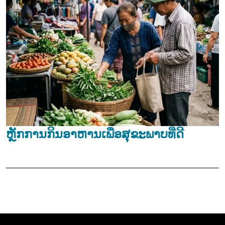
ຫຼັກການກິນອາຫານເພື່ອສຸຂະພາບທີ່ດີ