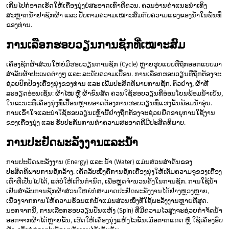
ເກີນໄປກໍອາດເຮັດໃຫ້ເຄື່ອງນຸ່ງບໍ່ສະອາດເທົ່າທີ່ຄວນ. ຄວນອ່ານຄໍາແນະນໍາເທິງ
ສະຫຼາກນໍ້າຢາຊັກຜ້າ ແລະ ປັບຕາມຄວາມເໝາະສົມກັບຄວາມແຂງຂອງນໍ້າໃນພື້ນທີ່
ຂອງທ່ານ.
ການເລືອກຮອບວຽນການຊັກທີ່ເໝາະສົມ
ເຄື່ອງຊັກຜ້າສ່ວນໃຫຍ່ມີຮອບວຽນການຊັກ (Cycle) ຫຼາຍຮູບແບບທີ່ຖືກອອກແບບມາ
ສໍາລັບຜ້າປະເພດຕ່າງໆ ແລະ ລະດັບຄວາມເປື້ອນ. ການເລືອກຮອບວຽນທີ່ຖືກຕ້ອງຈະ
ຊ່ວຍປົກປ້ອງເຄື່ອງນຸ່ງຂອງທ່ານ ແລະ ເພີ່ມປະສິດທິພາບການຊັກ. ຕົວຢ່າງ, ຜ້າທີ່
ລະອຽດອ່ອນເຊັ່ນ: ຜ້າໄໝ ຫຼື ຜ້າຂົນສັດ ຄວນໃຊ້ຮອບວຽນທີ່ອ່ອນໂຍນພ້ອມນໍ້າເຢັນ,
ໃນຂະນະທີ່ເຄື່ອງນຸ່ງທີ່ເປື້ອນຫຼາຍອາດຕ້ອງການຮອບວຽນທີ່ແຮງຂຶ້ນພ້ອມນໍ້າອຸ່ນ.
ການເຂົ້າໃຈແລະນໍາໃຊ້ຮອບວຽນເຫຼົ່ານີ້ຢ່າງຖືກຕ້ອງຈະຊ່ວຍຍືດອາຍຸການໃຊ້ງານ
ຂອງເຄື່ອງນຸ່ງ ແລະ ຮັບປະກັນການທໍາຄວາມສະອາດທີ່ມີປະສິດທິພາບ.
ການປະຢັດພະລັງງານແລະນໍ້າ
ການປະຢັດພະລັງງານ (Energy) ແລະ ນໍ້າ (Water) ແມ່ນສ່ວນສໍາຄັນຂອງ
ປະສິດທິພາບການຊັກລ້າງ. ເຄັດລັບໜຶ່ງຄືການຊັກເຄື່ອງນຸ່ງໃຫ້ເຕັມຄວາມຈຸຂອງເຄື່ອງ
ເທົ່າທີ່ເປັນໄປໄດ້, ແຕ່ບໍ່ໃຫ້ເກີນກໍານົດ, ເພື່ອຫຼຸດຈໍານວນຄັ້ງໃນການຊັກ. ການໃຊ້ນໍ້າ
ເຢັນສໍາລັບການຊັກຜ້າສ່ວນໃຫຍ່ກໍສາມາດປະຢັດພະລັງງານໄດ້ຢ່າງຫຼວງຫຼາຍ,
ເນື່ອງຈາກການໃຫ້ຄວາມຮ້ອນແກ່ນໍ້າແມ່ນສ່ວນໜຶ່ງທີ່ໃຊ້ພະລັງງານຫຼາຍທີ່ສຸດ.
ນອກຈາກນີ້, ການເລືອກຮອບວຽນປັ່ນແຫ້ງ (Spin) ທີ່ມີຄວາມໄວສູງຈະຊ່ວຍກໍາຈັດນໍ້າ
ອອກຈາກຜ້າໄດ້ຫຼາຍຂຶ້ນ, ເຮັດໃຫ້ເຄື່ອງນຸ່ງແຫ້ງໄວຂຶ້ນເມື່ອຕາກແດດ ຫຼື ໃຊ້ເຄື່ອງອົບ