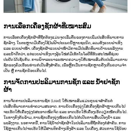
ການເລືອກເຄື່ອງຊັກຜ້າທີ່ເໝາະສົມ
ການເລືອກເຄື່ອງຊັກຜ້າທີ່ຖືກຕ້ອງແມ່ນຈຸດເລີ່ມຕົ້ນຂອງການເພີ່ມປະສິດທິພາບການ
ຊັກລ້າງ. ໃນຕະຫຼາດມີເຄື່ອງໃຊ້ໄຟຟ້າປະເພດນີ້ຫຼາຍຊະນິດ, ລວມທັງແບບຝາເທິງ
ແລະ ແບບຝາໜ້າ. ເຄື່ອງຊັກຜ້າແບບຝາໜ້າມັກຈະມີປະສິດທິພາບດ້ານພະລັງງານ
ແລະນໍ້າດີກວ່າ, ແຕ່ແບບຝາເທິງບາງລຸ້ນໃໝ່ກໍມີເທັກໂນໂລຢີທີ່ທັນສະໄໝທີ່ຊ່ວຍ
ປະຢັດໄດ້ເຊັ່ນກັນ. ການພິຈາລະນາຂະໜາດຄວາມຈຸໃຫ້ເໝາະສົມກັບປະລິມານການ
ຊັກຂອງຄົວເຮືອນທ່ານກໍເປັນສິ່ງສໍາຄັນ, ເພື່ອຫຼີກເວັ້ນການຊັກຫຼາຍຄັ້ງເກີນຄວາມຈໍາ
ເປັນ ຫຼື ການຊັກນ້ອຍເກີນໄປ.
ການຈັດການປະລິມານການຊັກ ແລະ ນໍ້າຢາຊັກ
ຜ້າ
ການຈັດການປະລິມານການຊັກ (Load) ໃຫ້ເໝາະສົມແມ່ນກຸນແຈສຳຄັນຕໍ່
ປະສິດທິພາບການທໍາຄວາມສະອາດ. ການຍັດເຄື່ອງນຸ່ງໃສ່ເຄື່ອງຊັກຜ້າຫຼາຍເກີນໄປ
ຈະເຮັດໃຫ້ເຄື່ອງນຸ່ງບໍ່ສະອາດໝົດຈົດ ແລະ ອາດເຮັດໃຫ້ເຄື່ອງເຮັດວຽກໜັກເກີນໄປ.
ໃນທາງກົງກັນຂ້າມ, ການຊັກເຄື່ອງນຸ່ງໜ້ອຍເກີນໄປກໍເປັນການສິ້ນເປືອງນໍ້າ ແລະ
ພະລັງງານ. ນອກຈາກນີ້, ການໃຊ້ນໍ້າຢາຊັກຜ້າໃນປະລິມານທີ່ຖືກຕ້ອງກໍສໍາຄັນ. ການ
ໃຊ້ຫຼາຍເກີນໄປຈະເຮັດໃຫ້ມີສານຕົກຄ້າງເທິງຜ້າ ແລະ ໃນເຄື່ອງ, ສ່ວນການໃຊ້ນ້ອຍ