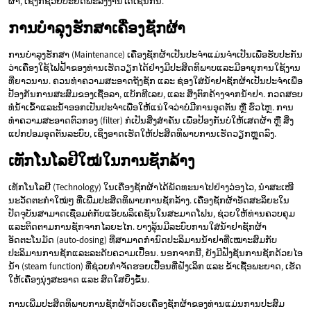
ຜ້າ, ເຊິ່ງກໍຊ່ວຍປະຢັດພະລັງງານໄດ້ເຊັ່ນກັນ.
ການບໍາລຸງຮັກສາເຄື່ອງຊັກຜ້າ
ການບໍາລຸງຮັກສາ (Maintenance) ເຄື່ອງຊັກຜ້າເປັນປະຈໍາແມ່ນຈໍາເປັນເພື່ອຮັບປະກັນ
ວ່າເຄື່ອງໃຊ້ໄຟຟ້າຂອງທ່ານເຮັດວຽກໄດ້ຢ່າງມີປະສິດທິພາບແລະມີອາຍຸການໃຊ້ງານ
ທີ່ຍາວນານ. ຄວນທໍາຄວາມສະອາດຖັງຊັກ ແລະ ຊ່ອງໃສ່ນໍ້າຢາຊັກຜ້າເປັນປະຈໍາເພື່ອ
ປ້ອງກັນການສະສົມຂອງເຊື້ອລາ, ແບັກທີເລຍ, ແລະ ສິ່ງຕົກຄ້າງຈາກນໍ້າຢາ. ກວດສອບ
ທໍ່ນໍ້າເຂົ້າແລະນໍ້າອອກເປັນປະຈໍາເພື່ອໃຫ້ແນ່ໃຈວ່າບໍ່ມີການອຸດຕັນ ຫຼື ຮົ່ວໄຫຼ. ການ
ທໍາຄວາມສະອາດຕົວກອງ (filter) ກໍເປັນສິ່ງສໍາຄັນ ເພື່ອປ້ອງກັນບໍ່ໃຫ້ເສດຜ້າ ຫຼື ສິ່ງ
ແປກປອມອຸດຕັນລະບົບ, ເຊິ່ງອາດເຮັດໃຫ້ປະສິດທິພາບການເຮັດວຽກຫຼຸດລົງ.
ເທັກໂນໂລຢີໃໝ່ໃນການຊັກລ້າງ
ເທັກໂນໂລຢີ (Technology) ໃນເຄື່ອງຊັກຜ້າໄດ້ພັດທະນາໄປຢ່າງວ່ອງໄວ, ນໍາສະເໜີ
ນະວັດຕະກໍາໃໝ່ໆ ທີ່ເພີ່ມປະສິດທິພາບການຊັກລ້າງ. ເຄື່ອງຊັກຜ້າອັດສະລິຍະໃນ
ປັດຈຸບັນສາມາດເຊື່ອມຕໍ່ກັບແອັບພລິເຄຊັນໃນສະມາດໂຟນ, ຊ່ວຍໃຫ້ທ່ານຄວບຄຸມ
ແລະຕິດຕາມການຊັກຈາກໄລຍະໄກ. ບາງລຸ້ນມີລະບົບການໃສ່ນໍ້າຢາຊັກຜ້າ
ອັດຕະໂນມັດ (auto-dosing) ທີ່ສາມາດກໍານົດປະລິມານນໍ້າຢາທີ່ເໝາະສົມກັບ
ປະລິມານການຊັກແລະລະດັບຄວາມເປື້ອນ. ນອກຈາກນີ້, ຍັງມີຟັງຊັນການຊັກດ້ວຍໄອ
ນໍ້າ (steam function) ທີ່ຊ່ວຍກໍາຈັດຮອຍເປື້ອນທີ່ຝັງເລິກ ແລະ ຂ້າເຊື້ອພະຍາດ, ເຮັດ
ໃຫ້ເຄື່ອງນຸ່ງສະອາດ ແລະ ສົດໃສຍິ່ງຂຶ້ນ.
ການເພີ່ມປະສິດທິພາບການຊັກຜ້າດ້ວຍເຄື່ອງຊັກຜ້າຂອງທ່ານແມ່ນການປະສົມ