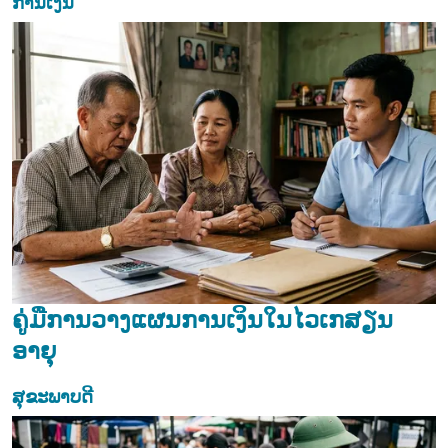
ການເງິນ
ຄູ່ມືການວາງແຜນການເງິນໃນໄວເກສຽນ
ອາຍຸ
ສຸຂະພາບດີ