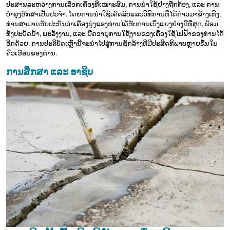
ປະສານລະຫວ່າງການເລືອກເຄື່ອງທີ່ເໝາະສົມ, ການນໍາໃຊ້ຢ່າງຖືກຕ້ອງ, ແລະ ການ
ບໍາລຸງຮັກສາເປັນປະຈໍາ. ໂດຍການນໍາໃຊ້ເຄັດລັບແລະວິທີການທີ່ໄດ້ກ່າວມາຂ້າງເທິງ,
ທ່ານສາມາດຮັບປະກັນວ່າເຄື່ອງນຸ່ງຂອງທ່ານໄດ້ຮັບການເບິ່ງແຍງຢ່າງດີທີ່ສຸດ, ພ້ອມ
ທັງປະຢັດນໍ້າ, ພະລັງງານ, ແລະ ຍືດອາຍຸການໃຊ້ງານຂອງເຄື່ອງໃຊ້ໄຟຟ້າຂອງທ່ານໄດ້
ອີກດ້ວຍ. ການປະຕິບັດເຫຼົ່ານີ້ຈະນໍາໄປສູ່ການຊັກລ້າງທີ່ມີປະສິດທິພາບຫຼາຍຂຶ້ນໃນ
ຄົວເຮືອນຂອງທ່ານ.
ການສຶກສາ ແລະ ອາຊີບ