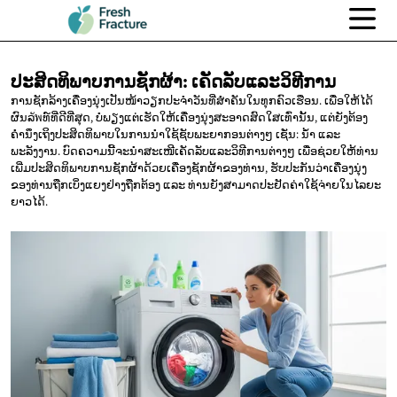
ປະສິດທິພາບການຊັກຜ້າ:
ເຄັດລັບແລະວິທີການ
ການຊັກລ້າງເຄື່ອງນຸ່ງເປັນໜ້າວຽກປະຈໍາວັນທີ່ສໍາຄັນໃນທຸກຄົວເຮືອນ. ເພື່ອໃຫ້ໄດ້
ຜົນລัพທ໌ທີ່ດີທີ່ສຸດ, ບໍ່ພຽງແຕ່ເຮັດໃຫ້ເຄື່ອງນຸ່ງສະອາດສົດໃສເທົ່ານັ້ນ, ແຕ່ຍັງຕ້ອງ
ຄໍານຶງເຖິງປະສິດທິພາບໃນການນໍາໃຊ້ຊັບພະຍາກອນຕ່າງໆ ເຊັ່ນ: ນໍ້າ ແລະ
ພະລັງງານ. ບົດຄວາມນີ້ຈະນໍາສະເໜີເຄັດລັບແລະວິທີການຕ່າງໆ ເພື່ອຊ່ວຍໃຫ້ທ່ານ
ເພີ່ມປະສິດທິພາບການຊັກຜ້າດ້ວຍເຄື່ອງຊັກຜ້າຂອງທ່ານ, ຮັບປະກັນວ່າເຄື່ອງນຸ່ງ
ຂອງທ່ານຖືກເບິ່ງແຍງຢ່າງຖືກຕ້ອງ ແລະ ທ່ານຍັງສາມາດປະຢັດຄ່າໃຊ້ຈ່າຍໃນໄລຍະ
ຍາວໄດ້.