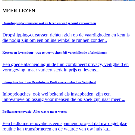
MEER LEZEN
Dropshipping-cursussen: wat ze leren en wat je kunt verwachten
Dropshipping-cursussen richten zich op de vaardigheden en kennis
die nodig zijn om een online winkel te runnen zonder...
Kosten en levensduur: wat te verwachten bij verschillende afscheidingen
Een goede afscheiding in de tuin combineert privacy, veiligheid en
vormgeving, maar varieert sterk in prijs en levens...
Inloopdouches: Een Revolutie in Badkamercomfort en Veiligheid
Inloopdouches, ook wel bekend als instapbaden, zijn een
innovatieve oplossing voor mensen die op zoek zijn naar meer ...
Badkamerrenovatie: Alles wat u moet weten
Een badkamerrenovatie is een spannend project dat uw dagelijkse
routine kan transformeren en de waarde van uw huis ka...