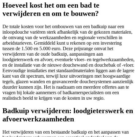
Hoeveel kost het om een bad te
verwijderen en om te bouwen?
De totale kosten voor het ombouwen van een badkuip naar een
inloopdouche variëren sterk afhankelijk van de gekozen materialen,
de omvang van de werkzaamheden en regionale verschillen in
arbeidstarieven. Gemiddeld kunt u rekenen op een investering
tussen de 1.500 en 5.000 euro. Deze prijsrange omvat het
verwijderen van de oude badkuip, aanpassingen aan
loodgieterswerk en afvoer, eventuele vloer- en tegelwerkzaamheden,
en de installatie van de nieuwe douchewand en douchebak of -vloer.
Eenvoudige installaties met standaardmaterialen liggen aan de lagere
kant van dit spectrum, terwijl luxe uitvoeringen met hoogwaardige
tegels, glazen wanden en geavanceerde douchesystemen aanzienlijk
duurder kunnen zijn. Het is raadzaam om meerdere offertes aan te
vragen bij lokale aannemers of badkamerspecialisten om een
realistisch beeld te krijgen van de kosten in uw regio.
Badkuip verwijderen: loodgieterswerk en
afvoerwerkzaamheden
Het verwijderen van een bestaande badkuip en het aanpassen van