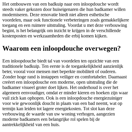
Het ombouwen van een badkuip naar een inloopdouche wordt
steeds vaker gekozen door huiseigenaren die hun badkamer willen
moderniseren. Deze renovatie biedt niet alleen esthetische
voordelen, maar ook functionele verbeteringen zoals gemakkelijkere
toegang en een ruimere uitstraling. Voordat u met deze verbouwing
begint, is het belangrijk om inzicht te krijgen in de verschillende
kostenposten en werkzaamheden die erbij komen kijken.
Waarom een inloopdouche overwegen?
Een inloopdouche biedt tal van voordelen ten opzichte van een
traditionele badkuip. Ten eerste is de toegankelijkheid aanzienlijk
beter, vooral voor mensen met beperkte mobiliteit of ouderen.
Zonder hoge rand is instappen veiliger en comfortabeler. Daarnaast
creëert een inloopdouche een moderne, open uitstraling die de
badkamer visueel groter doet lijken. Het onderhoud is over het
algemeen eenvoudiger, omdat er minder kieren en hoeken zijn waar
vuil zich kan ophopen. Ook is een inloopdouche energiezuiniger
voor wie gewoonlijk doucht in plaats van een bad neemt, wat op
termijn kan leiden tot lagere energiekosten. Tot slot kan deze
verbouwing de waarde van uw woning verhogen, aangezien
moderne badkamers een belangrijke rol spelen bij de
aantrekkelijkheid van een huis.