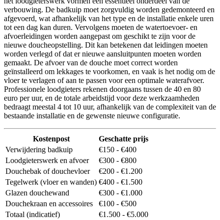
het loodgieterswerk vormen een essentieel onderdeel van de
verbouwing. De badkuip moet zorgvuldig worden gedemonteerd en
afgevoerd, wat afhankelijk van het type en de installatie enkele uren
tot een dag kan duren. Vervolgens moeten de watertoevoer- en
afvoerleidingen worden aangepast om geschikt te zijn voor de
nieuwe doucheopstelling. Dit kan betekenen dat leidingen moeten
worden verlegd of dat er nieuwe aansluitpunten moeten worden
gemaakt. De afvoer van de douche moet correct worden
geïnstalleerd om lekkages te voorkomen, en vaak is het nodig om de
vloer te verlagen of aan te passen voor een optimale waterafvoer.
Professionele loodgieters rekenen doorgaans tussen de 40 en 80
euro per uur, en de totale arbeidstijd voor deze werkzaamheden
bedraagt meestal 4 tot 10 uur, afhankelijk van de complexiteit van de
bestaande installatie en de gewenste nieuwe configuratie.
Kostenpost
Geschatte prijs
Verwijdering badkuip
€150 - €400
Loodgieterswerk en afvoer
€300 - €800
Douchebak of douchevloer
€200 - €1.200
Tegelwerk (vloer en wanden)
€400 - €1.500
Glazen douchewand
€300 - €1.000
Douchekraan en accessoires
€100 - €500
Totaal (indicatief)
€1.500 - €5.000