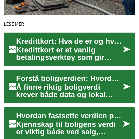
LESE MER
Kredittkort: Hva de er og hvordan de påvirker økonomien
Kredittkort er et vanlig
betalingsverktøy som gir
midlertidig tilgang til lånte
penger for kjøp og betalinger.
Forstå boligverdien: Hvordan vurdere verdien på et hjem
Et kor...
Å finne riktig boligverdi
krever både data og lokal
kontekst. En verdivurdering
må ta hensyn til fysiske
Hvordan fastsette verdien på boligen
forhold, mar...
Kjennskap til boligens verdi
er viktig både ved salg,