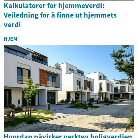
Kalkulatorer for hjemmeverdi:
Veiledning for å finne ut hjemmets
verdi
HJEM
Hvordan påvirker verktøy boligverdien