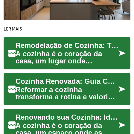
LER MAIS
Remodelação de Cozinha: Transforme Seu Espaço com Design Modular
A cozinha é o coração da
casa, um lugar onde
memórias são criadas e
refeições deliciosas são
Cozinha Renovada: Guia Completo para Reformas
preparadas. Uma remodela...
Reformar a cozinha
transforma a rotina e valoriza
o imóvel. Este guia prático
explica como planejar a obra,
Renovando sua Cozinha: Ideias para uma Transformação Moderna e Funcional
escolher ...
A cozinha é o coração da
casa, um espaço onde as