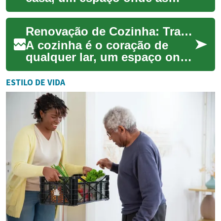
famílias se reúnem para
preparar refeições,
Renovação de Cozinha: Transformando Seu Espaço com Design Modular
compartilhar momentos e ...
A cozinha é o coração de
qualquer lar, um espaço onde
as famílias se reúnem,
refeições são preparadas e
ESTILO DE VIDA
memórias são ...