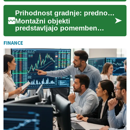
tradicionalni potniški
terminali pogosto ne sledijo
Prihodnost gradnje: prednosti montažnih objektov
hitremu tempu so...
Montažni objekti
predstavljajo pomemben
napredek v gradbeništvu, saj
ponujajo inovativno
FINANCE
alternativo tradicionalnim m...