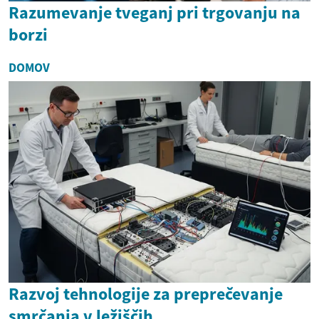
Razumevanje tveganj pri trgovanju na
borzi
DOMOV
Razvoj tehnologije za preprečevanje
smrčanja v ležiščih