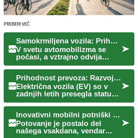
PREBERI VEČ
Samokrmiljena vozila: Prihodnost avtomobilske industrije
V svetu avtomobilizma se
počasi, a vztrajno odvija
revolucija. Samokrmiljena
vozila, nekoč le plod
Prihodnost prevoza: Razvoj in pomen električnih vozil
domišljije znanstv...
Električna vozila (EV) so v
zadnjih letih presegla status
nišnega izdelka in postala
pomemben del globalne
Inovativni mobilni potniški terminali: Prihodnost potovanj
avtomobils...
Potovanje je postalo del
našega vsakdana, vendar