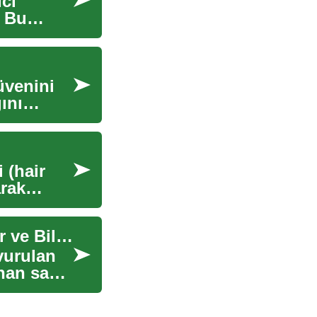
ıcı
. Bu
üvenini
ını
 (hair
arak
Saç Ekimi: Yöntemler, Almanya'daki Uygulamalar ve Bilinmesi Gerekenler
şvurulan
nan saç