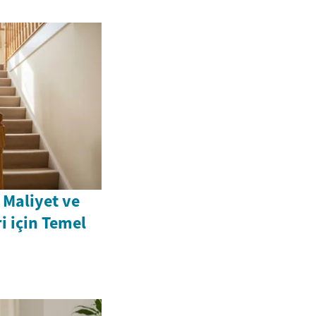
 Maliyet ve
 için Temel