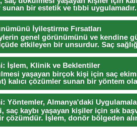
, saç dökülmesi yaşayan kişiler için kal
 sunan bir estetik ve tıbbi uygulamadır
 saç...
nümünü İyileştirme Fırsatları
eylerin genel görünümünü ve kendine g
çüde etkileyen bir unsurdur. Saç sağlığ
veya...
: İşlem, Klinik ve Beklentiler
mesi yaşayan birçok kişi için saç ekimi
t) kalıcı çözümler sunan bir yöntem ol
;...
, saç kaybı yaşayan kişiler için sık ba
bir çözümdür. İşlem, donör bölgeden alı