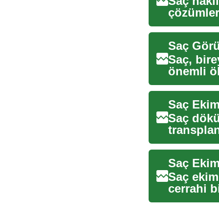
Saç nakli
çözümler
makalede
Saç Görü
Saç, bir
önemli öl
korumak 
Saç Ekimi
Saç dökül
transplan
konuşulur
Saç ekimi
cerrahi 
kökle...