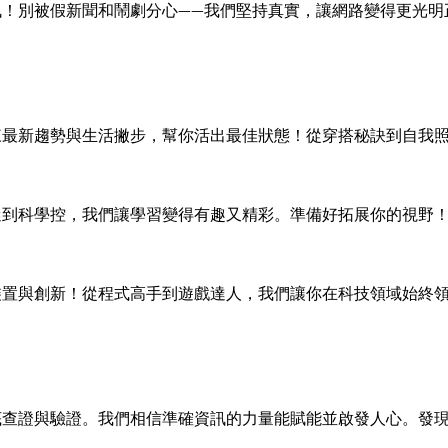
訊！別被假新聞和鬧劇分心——我們堅持真實，讓網路變得更光明
來最新趨勢與生活撇步，幫你活出最佳狀態！從穿搭秘訣到自我
迷到科學控，我們讓學習變得有趣又精彩。準備好拓展你的視野
裝置與創新！從程式高手到遊戲達人，我們讓你在科技領域始終
底查證與驗證。我們相信準確資訊的力量能賦能並啟發人心。發