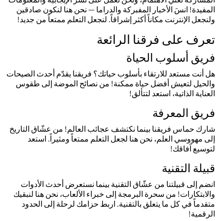
المفيدة! انسَ الأخبار المفبركة والدراما — نحن هنا لنكون صادقين
ولنجعل الإنترنت مكاناً أكثر إشراقاً. لنجعل التعلم ممتعاً من جديد!
تعرف على فرقنا الرائعة
فريق أسلوب الحياة
هل أنت مستعد للارتقاء بأسلوب حياتك؟ فريقنا يقدّم أحدث الصيحات
والحيل لتعيش أفضل حياة ممكنة! من نصائح الموضة إلى طقوس
العناية الذاتية، استعد لتتألق!
فريق المعرفة
شارك حماس فريقنا بينما نكتشف عجائب العالم! من عشّاق التاريخ
إلى مهووسي العلم، نحن هنا لجعل التعلم ممتعاً ومثيراً. استعد
لتوسيع آفاقك!
قبيلة التقنية
انضم إلى قبيلتنا من عشّاق التقنية بينما نستعرض أحدث الأدوات
والابتكارات! من سحرة البرمجة إلى خبراء الألعاب، نحن هنا لنبقيك
متقدماً في كل ما يتعلق بالتقنية. اربط حزامك لرحلة إلى الحدود
الرقمية!