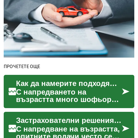
ПРОЧЕТЕТЕ ОЩЕ
Как да намерите подходяща автомобилна полица за зрели шофьори
С напредването на
възрастта много шофьори
се чудят как се променят
техните нужди от
Застрахователни решения за автомобили за зрели водачи
автомобилна застраховка и
как да ...
С напредване на възрастта,
опитните водачи често се