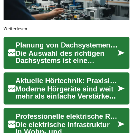
Weiterlesen
Planung von Dachsystemen mit langer Lebensdauer
Die Auswahl des richtigen
Dachsystems ist eine
fundamentale Entscheidung
für jedes Gebäude, die
Aktuelle Hörtechnik: Praxisleitfaden zu modernen Hörgeräten
weitreichende Auswirk...
Moderne Hörgeräte sind weit
mehr als einfache Verstärker:
Sie nutzen digitale
Signalverarbeitung,
Professionelle elektrische Reparaturen
Bluetooth-Verbindun...
Die elektrische Infrastruktur
in Wohn- und