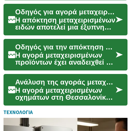
προϋπολογισμό γύρω στα
Οδηγός για αγορά μεταχειρισμένων με ευέλικτη αποπληρωμή
9.000 ευρώ αποτελεί συχνά
πρόκληση γι...
Η απόκτηση μεταχειρισμένων
ειδών αποτελεί μια έξυπνη
οικονομική επιλογή για
πολλούς καταναλωτές
Οδηγός για την απόκτηση μεταχειρισμένων με ευέλικτες δόσεις.
παγκοσμίως, προσφέρον...
Η αγορά μεταχειρισμένων
προϊόντων έχει αναδειχθεί σε
μια όλο και πιο δημοφιλή
επιλογή για καταναλωτές
Ανάλυση της αγοράς μεταχειρισμένων οχημάτων Θεσσαλονίκης
παγκοσμίως, προ...
Η αγορά μεταχειρισμένων
οχημάτων στη Θεσσαλονίκη
παρουσιάζει ένα δυναμικό και
πολύπλοκο τοπίο, το οποίο
ΤΕΧΝΟΛΟΓΊΑ
επηρεάζεται α...