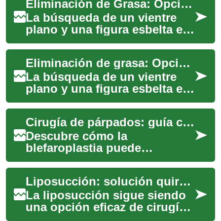
Eliminación de Grasa: Opciones No Quirúrgicas para un Vientre Plano
La búsqueda de un vientre
plano y una figura esbelta es
un objetivo común para
muchas personas.
Eliminación de grasa: Opciones no quirúrgicas para un vientre plano
Afortunadamente, los ...
La búsqueda de un vientre
plano y una figura esbelta es
un deseo común para
muchas personas.
Cirugía de párpados: guía completa de blefaroplastia
Afortunadamente, existen...
Descubre cómo la
blefaroplastia puede
revitalizar la mirada al
eliminar el exceso de piel y
Liposucción: solución quirúrgica para reducir grasa
grasa en los párpados. Es...
La liposucción sigue siendo
una opción eficaz de cirugía
estética para eliminar