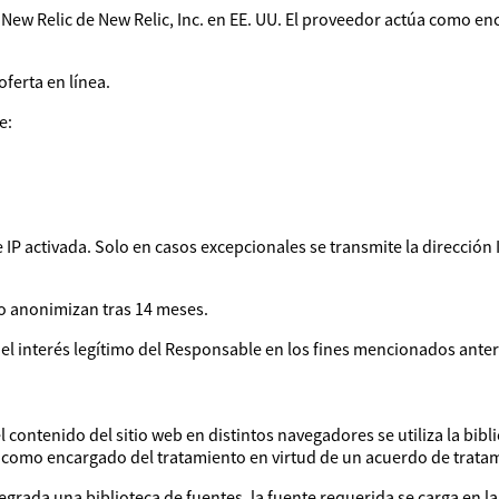
 web New Relic de New Relic, Inc. en EE. UU. El proveedor actúa como 
oferta en línea.
e:
IP activada. Solo en casos excepcionales se transmite la dirección 
 o anonimizan tras 14 meses.
s el interés legítimo del Responsable en los fines mencionados ante
l contenido del sitio web en distintos navegadores se utiliza la bi
a como encargado del tratamiento en virtud de un acuerdo de trata
tegrada una biblioteca de fuentes, la fuente requerida se carga en