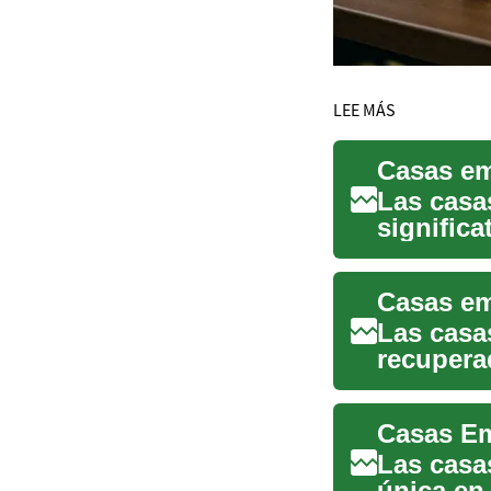
LEE MÁS
Las casa
signific
Estas pr
Las casa
recupera
un proces
Las casa
única en