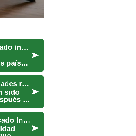
Casas embargadas: Una oportunidad en el mercado inmobiliario
s países.
Casas embargadas: cómo funcionan las propiedades recuperadas
n sido
espués de
Casas Embargadas: Una Oportunidad en el Mercado Inmobiliario
idad
 que