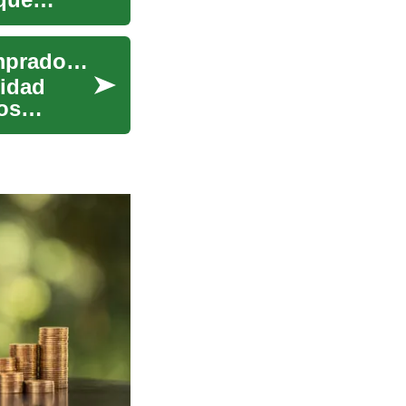
Casas embargadas: Una guía completa para compradores potenciales
idad
os