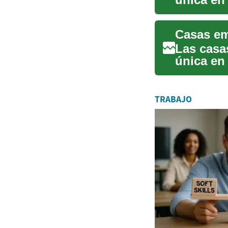
buscan ad
Las casa
única en 
comprado
TRABAJO