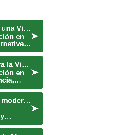
Casas Prefabricadas: La Solución Moderna para una Vivienda Eficiente
ción en
ernativa
Casas Prefabricadas: Una Solución Moderna para la Vivienda Contemporánea
ción en
ncia,
Casas prefabricadas: la nueva era de la vivienda moderna
 y