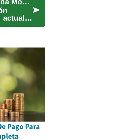
Casas Prefabricadas: La Revolución de la Vivienda Moderna
ón
 actual,
De Pago Para
mpleta