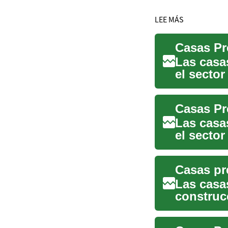
LEE MÁS
Las casa
el sector
eficie...
Las casa
el sector
sostenibil
Las casa
construcc
sostenibi