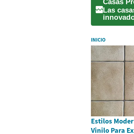
Las casa
innovador
combinan
INICIO
Estilos Moder
Vinilo Para E