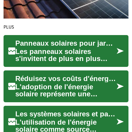
PLUS
Panneaux solaires pour jardin : produire de l'énergie chez soi
Les panneaux solaires
s'invitent de plus en plus
dans les jardins français pour
offrir une source d'énergie
Réduisez vos coûts d'énergie avec des subventions solaires
propre et...
L'adoption de l'énergie
solaire représente une
démarche significative vers
l'autonomie énergétique et la
Les systèmes solaires et panneaux photovoltaïques : une solution d'énergie renouvelable pour votre jardin
réduction de...
L'utilisation de l'énergie
solaire comme source