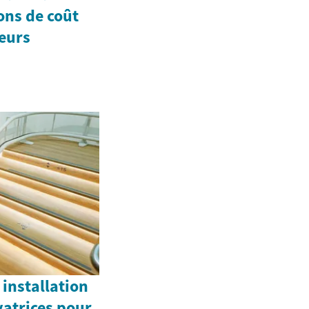
ons de coût
eurs
 installation
évatrices pour