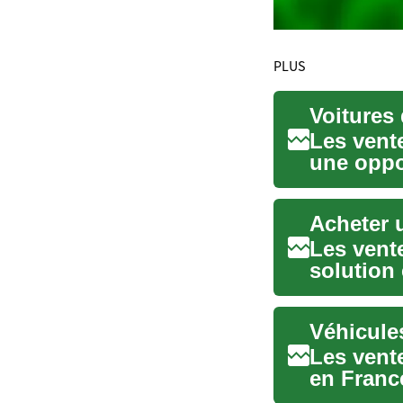
PLUS
Les vente
une oppo
réduit...
Acheter 
Les vent
solution
voitures p
Les vente
en Franc
prix...