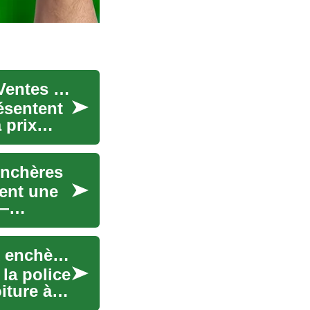
Voitures de Police Saisies : Guide Complet des Ventes aux Enchères
résentent
 prix
enchères
rent une
 —
Véhicules saisis : guide pratique des ventes aux enchères
la police
iture à