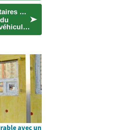
Les Pick-up : Guide Complet des Véhicules Utilitaires Polyvalents
 du
véhicule
rable avec un