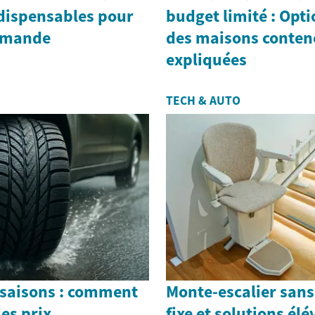
ndispensables pour
budget limité : Opti
demande
des maisons conten
expliquées
TECH & AUTO
 saisons : comment
Monte-escalier sans
les prix
fixe et solutions él