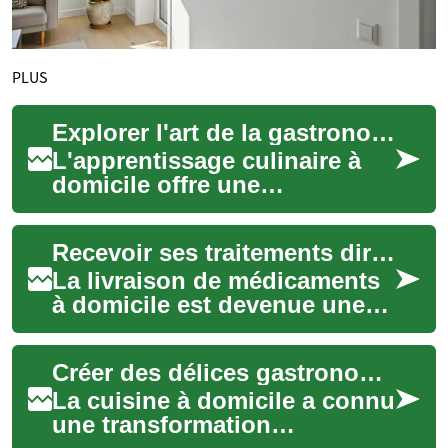
PLUS
Explorer l'art de la gastronomie chez soi
L'apprentissage culinaire à
domicile offre une
opportunité unique d'explorer
le monde de la gastronomie
Recevoir ses traitements directement chez soi
depuis le con...
La livraison de médicaments
à domicile est devenue une
option de plus en plus
pertinente pour de
Créer des délices gastronomiques chez soi
nombreuses personnes...
La cuisine à domicile a connu
une transformation