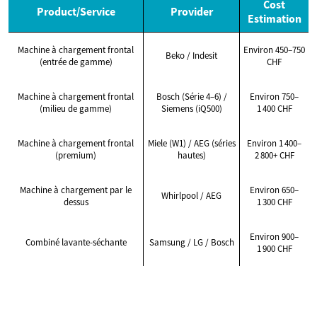
Cost
Product/Service
Provider
Estimation
Machine à chargement frontal
Environ 450–750
Beko / Indesit
(entrée de gamme)
CHF
Machine à chargement frontal
Bosch (Série 4–6) /
Environ 750–
(milieu de gamme)
Siemens (iQ500)
1 400 CHF
Machine à chargement frontal
Miele (W1) / AEG (séries
Environ 1 400–
(premium)
hautes)
2 800+ CHF
Machine à chargement par le
Environ 650–
Whirlpool / AEG
dessus
1 300 CHF
Environ 900–
Combiné lavante-séchante
Samsung / LG / Bosch
1 900 CHF