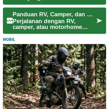
menjadi dua lantai
fungsional. Inilah keajaiban
Panduan RV, Camper, dan Motorhome: Pilihan Tidur dan Fitur
desain mezzanin...
Perjalanan dengan RV,
camper, atau motorhome
menawarkan kebebasan
untuk menjelajah tanpa
MOBIL
melepas kenyamanan dasar
sep...