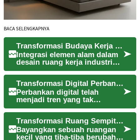
BACA SELENGKAPNYA
Transformasi Budaya Kerja melalui Pendekatan Biophilic Design
Integrasi elemen alam dalam
desain ruang kerja industri
menciptakan revolusi diam-
diam dalam produktivitas dan
Transformasi Digital Perbankan di Indonesia: Peluang dan Tantangan
keseja...
Perbankan digital telah
menjadi tren yang tak
terbendung di Indonesia,
mengubah cara masyarakat
Transformasi Ruang Sempit: Inovasi Desain Mezzanine dalam Rumah Modern Indonesia
berinteraksi dengan l...
Bayangkan sebuah ruangan
kecil yang tiba-tiba berubah