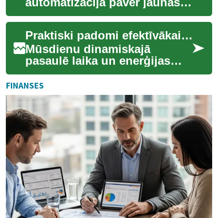
automatizācija paver jaunas
iespējas uzņēmumiem
paaugstināt efektivitāti un
Praktiski padomi efektīvākai dzīvei
konkurētspēju. ...
Mūsdienu dinamiskajā
pasaulē laika un enerģijas
pārvaldība ir kļuvusi par
būtisku prasmi. Meklējot
FINANSES
veidus, kā padarīt...