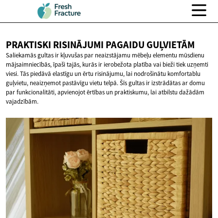
PRAKTISKI RISINĀJUMI
PAGAIDU GUĻVIETĀM
Saliekamās gultas ir kļuvušas par neaizstājamu mēbeļu elementu mūsdienu
mājsaimniecībās, īpaši tajās, kurās ir ierobežota platība vai bieži tiek uzņemti
viesi. Tās piedāvā elastīgu un ērtu risinājumu, lai nodrošinātu komfortablu
guļvietu, neaizņemot pastāvīgu vietu telpā. Šīs gultas ir izstrādātas ar domu
par funkcionalitāti, apvienojot ērtības un praktiskumu, lai atbilstu dažādām
vajadzībām.