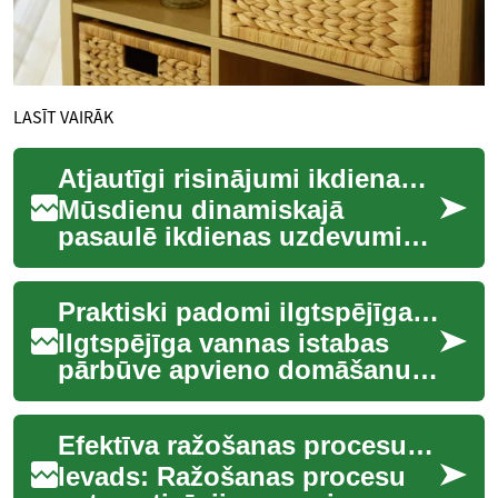
LASĪT VAIRĀK
Atjautīgi risinājumi ikdienas izaicinājumiem.
Mūsdienu dinamiskajā
pasaulē ikdienas uzdevumi
un pienākumi var šķist
pārsvarājoši. Taču, pielietojot
Praktiski padomi ilgtspējīgai vannas telpas pārvērtībai
atjautīgas piee...
Ilgtspējīga vannas istabas
pārbūve apvieno domāšanu
par funkcionalitāti, materiālu
ilgmūžību un
Efektīva ražošanas procesu automatizācija: izaicinājumi un risinājumi
energoefektivitāti. Š...
Ievads: Ražošanas procesu