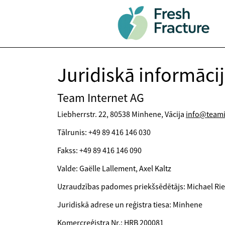
Juridiskā informāci
Team Internet AG
Liebherrstr. 22, 80538 Minhene, Vācija
info@teami
Tālrunis: +49 89 416 146 030
Fakss: +49 89 416 146 090
Valde: Gaëlle Lallement, Axel Kaltz
Uzraudzības padomes priekšsēdētājs: Michael Rie
Juridiskā adrese un reģistra tiesa: Minhene
Komercreģistra Nr.: HRB 200081