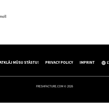
moll
ATKLĀJ MŪSU STĀSTU!
PRIVACY POLICY
IMPRINT
L
FRESHFACTURE.COM © 2026