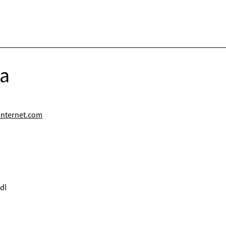
ja
nternet.com
dl