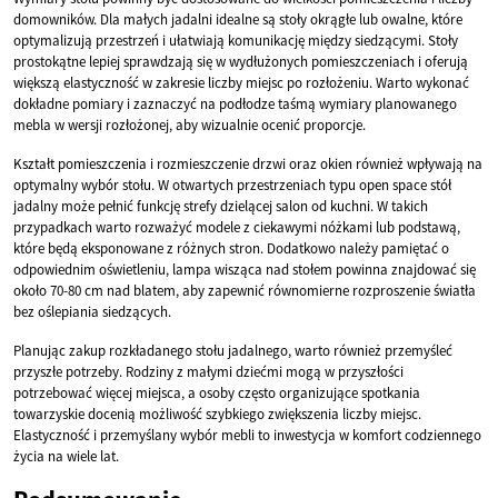
domowników. Dla małych jadalni idealne są stoły okrągłe lub owalne, które
optymalizują przestrzeń i ułatwiają komunikację między siedzącymi. Stoły
prostokątne lepiej sprawdzają się w wydłużonych pomieszczeniach i oferują
większą elastyczność w zakresie liczby miejsc po rozłożeniu. Warto wykonać
dokładne pomiary i zaznaczyć na podłodze taśmą wymiary planowanego
mebla w wersji rozłożonej, aby wizualnie ocenić proporcje.
Kształt pomieszczenia i rozmieszczenie drzwi oraz okien również wpływają na
optymalny wybór stołu. W otwartych przestrzeniach typu open space stół
jadalny może pełnić funkcję strefy dzielącej salon od kuchni. W takich
przypadkach warto rozważyć modele z ciekawymi nóżkami lub podstawą,
które będą eksponowane z różnych stron. Dodatkowo należy pamiętać o
odpowiednim oświetleniu, lampa wisząca nad stołem powinna znajdować się
około 70-80 cm nad blatem, aby zapewnić równomierne rozproszenie światła
bez oślepiania siedzących.
Planując zakup rozkładanego stołu jadalnego, warto również przemyśleć
przyszłe potrzeby. Rodziny z małymi dziećmi mogą w przyszłości
potrzebować więcej miejsca, a osoby często organizujące spotkania
towarzyskie docenią możliwość szybkiego zwiększenia liczby miejsc.
Elastyczność i przemyślany wybór mebli to inwestycja w komfort codziennego
życia na wiele lat.