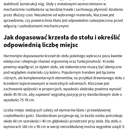
stabilność konstrukcji nóg. Stoły z metalowymi wzmocnieniami w
mechanizmie rozkładania są bardziej trwałe i zachowują płynność działania
przez dłuższy czas. Niezależnie od wybranego materiału, kluczowe jest
sprawdzenie, czy powierzchnia blatu jest odpowiednio zabezpieczona przed
wilgocią i uszkodzeniami mechanicznymi.
Jak dopasować krzesła do stołu i określić
odpowiednią liczbę miejsc
Harmonijne dopasowanie krzeseł do stołu jadalnego wykracza poza kwestie
estetyczne i obejmuje również ergonomię oraz funkcjonalność. Krzesła
powinny współgrać ze stylem stołu, ale niekoniecznie muszą być identyczne
pod względem materiału czy koloru. Popularnym trendem jest łączenie
różnych, ale komplementarnych elementów, na przykład drewnianego stołu z
krzesłami tapicerowanymi w neutralnych odcieniach. Kluczowe jest
zachowanie spójności w proporcjach, wysokości siedziska powinna wynosić
około 45-50 cm, aby zapewnić wygodną pozycję przy standardowym stole o
wysokości 75-78 cm.
Liczba miejsc siedzących zależy od wymiarów blatu i przewidywanej
częstotliwości gości. Standardowo przyjmuje się, że każda osoba potrzebuje
około 60 cm szerokości i 40 cm głębokości przestrzeni przy stole. Dla stołu o
wymiarach 160 cm x 90 cm w wersji nierozkładanej można wygodnie usiąść 6