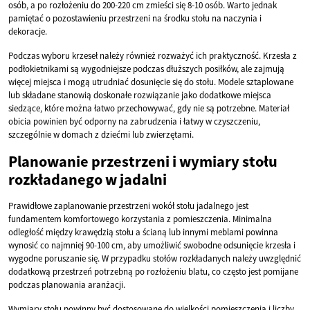
osób, a po rozłożeniu do 200-220 cm zmieści się 8-10 osób. Warto jednak
pamiętać o pozostawieniu przestrzeni na środku stołu na naczynia i
dekoracje.
Podczas wyboru krzeseł należy również rozważyć ich praktyczność. Krzesła z
podłokietnikami są wygodniejsze podczas dłuższych posiłków, ale zajmują
więcej miejsca i mogą utrudniać dosunięcie się do stołu. Modele sztaplowane
lub składane stanowią doskonałe rozwiązanie jako dodatkowe miejsca
siedzące, które można łatwo przechowywać, gdy nie są potrzebne. Materiał
obicia powinien być odporny na zabrudzenia i łatwy w czyszczeniu,
szczególnie w domach z dziećmi lub zwierzętami.
Planowanie przestrzeni i wymiary stołu
rozkładanego w jadalni
Prawidłowe zaplanowanie przestrzeni wokół stołu jadalnego jest
fundamentem komfortowego korzystania z pomieszczenia. Minimalna
odległość między krawędzią stołu a ścianą lub innymi meblami powinna
wynosić co najmniej 90-100 cm, aby umożliwić swobodne odsunięcie krzesła i
wygodne poruszanie się. W przypadku stołów rozkładanych należy uwzględnić
dodatkową przestrzeń potrzebną po rozłożeniu blatu, co często jest pomijane
podczas planowania aranżacji.
Wymiary stołu powinny być dostosowane do wielkości pomieszczenia i liczby