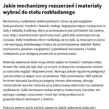
Jakie mechanizmy rozszerzeń i materiały
wybrać do stołu rozkładanego
Mechanizmy rozkładania stołów jadalnych różnią się pod względem
funkcjonalności, trwałości i łatwości obsługi. Najpopularniejsze rozwiązania to
stoły z wkładką środkową, która przechowywana jest pod blatem lub osobno,
oraz stoły z mechanizmem synchronicznym, gdzie blat automatycznie się
rozsuwa. Stoły motylkowe, które rozkładają się na boki, są intuicyjne w użyciu
i nie wymagają dodatkowego miejsca do przechowywania wkładek. Wybór
mechanizmu powinien uwzględniać częstotliwość korzystania z funkcji
rozkładania oraz dostępną przestrzeń w pomieszczeniu.
Materialy wykonania blatu mają istotny wpływ na trwałość i estetykę mebla.
Drewno lite, takie jak dąb, buk czy orzech, to klasyczne rozwiązanie cenione
za naturalny wygląd i długowieczność. Wymaga jednak regularnej pielęgnacji
i jest wrażliwe na wilgoć oraz zarysowania. Płyty laminowane i MDF pokryte
fornirem stanowią bardziej przystępną cenowo alternatywę, oferując
różnorodność wzorów i kolorów przy jednoczesnej odporności na codzienne
użytkowanie. Szkło hartowane nadaje wnętrzu nowoczesny charakter, ale
wymaga częstego czyszczenia i może być mniej praktyczne w
gospodarstwach domowych z dziećmi.
Podczas wyboru warto zwrócić uwagę na jakość wykonania połączeń i