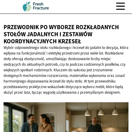
PRZEWODNIK PO WYBORZE ROZKŁADANYCH
STOŁÓW JADALNYCH I ZESTAWÓW
KOORDYNACYJNYCH KRZESEŁ
Wybór odpowiedniego stołu rozkładanego i krzeseł do jadalni to decyzja, która
wpływa na funkcjonalność i estetykę przestrzeni przez wiele lat. Rozkładane
stoły oferują elastyczność, umożliwiając dostosowanie liczby miejsc
siedzących do aktualnych potrzeb, czy to podczas codziennych posiłków, czy
większych spotkań rodzinnych. Kluczem do sukcesu jest zrozumienie
dostępnych mechanizmów rozszerzania, materiałów wykonania oraz zasad
harmonijnego dopasowania krzeseł do stylu stołu. W tym przewodniku
przedstawiamy praktyczne wskazówki dotyczące wyboru mebli, które będą
służyć przez lata, łącząc wygodę użytkowania z przemyślanym designem.