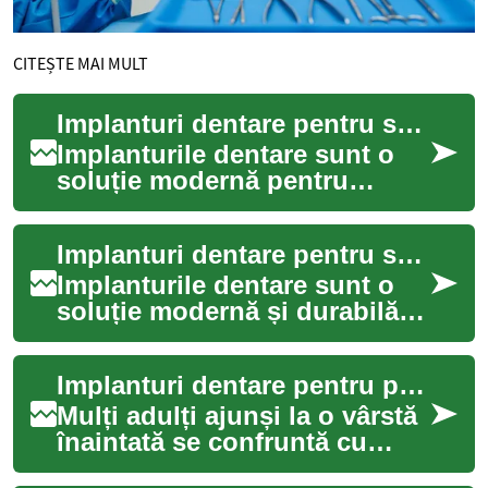
CITEȘTE MAI MULT
Implanturi dentare pentru seniori — Ghid complet și practic
Implanturile dentare sunt o
soluție modernă pentru
persoanele vârstnice care
pierd dinți, oferind stabilitate,
Implanturi dentare pentru seniori — ghid complet
confor...
Implanturile dentare sunt o
soluție modernă și durabilă
pentru înlocuirea dinților
lipsă, esențială pentru
Implanturi dentare pentru persoane vârstnice
seniorii c...
Mulți adulți ajunși la o vârstă
înaintată se confruntă cu
pierderea dinților sau cu