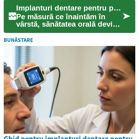
probleme stomatologice care
Implanturi dentare pentru persoane vârstnice
afect...
Pe măsură ce înaintăm în
vârstă, sănătatea orală devine
tot mai importantă pentru
nutriție, vorbire și calitatea
BUNĂSTARE
vieț...
Ghid pentru implanturi dentare pentru