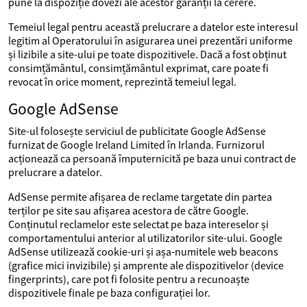
pune la dispoziție dovezi ale acestor garanții la cerere.
Temeiul legal pentru această prelucrare a datelor este interesul
legitim al Operatorului în asigurarea unei prezentări uniforme
și lizibile a site-ului pe toate dispozitivele. Dacă a fost obținut
consimțământul, consimțământul exprimat, care poate fi
revocat în orice moment, reprezintă temeiul legal.
Google AdSense
Site-ul folosește serviciul de publicitate Google AdSense
furnizat de Google Ireland Limited în Irlanda. Furnizorul
acționează ca persoană împuternicită pe baza unui contract de
prelucrare a datelor.
AdSense permite afișarea de reclame targetate din partea
terților pe site sau afișarea acestora de către Google.
Conținutul reclamelor este selectat pe baza intereselor și
comportamentului anterior al utilizatorilor site-ului. Google
AdSense utilizează cookie-uri și așa-numitele web beacons
(grafice mici invizibile) și amprente ale dispozitivelor (device
fingerprints), care pot fi folosite pentru a recunoaște
dispozitivele finale pe baza configurației lor.