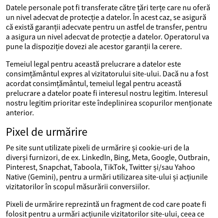
Datele personale pot fi transferate către țări terțe care nu oferă
un nivel adecvat de protecție a datelor. În acest caz, se asigură
că există garanții adecvate pentru un astfel de transfer, pentru
a asigura un nivel adecvat de protecție a datelor. Operatorul va
pune la dispoziție dovezi ale acestor garanții la cerere.
Temeiul legal pentru această prelucrare a datelor este
consimțământul expres al vizitatorului site-ului. Dacă nu a fost
acordat consimțământul, temeiul legal pentru această
prelucrare a datelor poate fi interesul nostru legitim. Interesul
nostru legitim prioritar este îndeplinirea scopurilor menționate
anterior.
Pixel de urmărire
Pe site sunt utilizate pixeli de urmărire și cookie-uri de la
diverși furnizori, de ex. LinkedIn, Bing, Meta, Google, Outbrain,
Pinterest, Snapchat, Taboola, TikTok, Twitter și/sau Yahoo
Native (Gemini), pentru a urmări utilizarea site-ului și acțiunile
vizitatorilor în scopul măsurării conversiilor.
Pixeli de urmărire reprezintă un fragment de cod care poate fi
folosit pentru a urmări acțiunile vizitatorilor site-ului, ceea ce