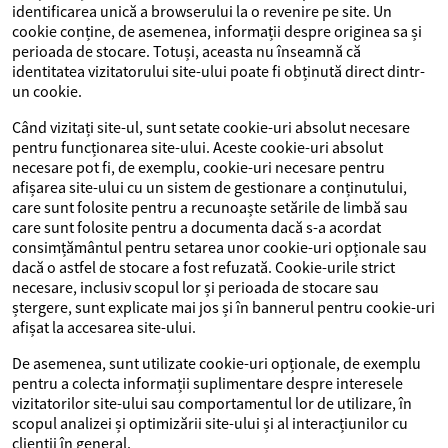
identificarea unică a browserului la o revenire pe site. Un
cookie conține, de asemenea, informații despre originea sa și
perioada de stocare. Totuși, aceasta nu înseamnă că
identitatea vizitatorului site-ului poate fi obținută direct dintr-
un cookie.
Când vizitați site-ul, sunt setate cookie-uri absolut necesare
pentru funcționarea site-ului. Aceste cookie-uri absolut
necesare pot fi, de exemplu, cookie-uri necesare pentru
afișarea site-ului cu un sistem de gestionare a conținutului,
care sunt folosite pentru a recunoaște setările de limbă sau
care sunt folosite pentru a documenta dacă s-a acordat
consimțământul pentru setarea unor cookie-uri opționale sau
dacă o astfel de stocare a fost refuzată. Cookie-urile strict
necesare, inclusiv scopul lor și perioada de stocare sau
ștergere, sunt explicate mai jos și în bannerul pentru cookie-uri
afișat la accesarea site-ului.
De asemenea, sunt utilizate cookie-uri opționale, de exemplu
pentru a colecta informații suplimentare despre interesele
vizitatorilor site-ului sau comportamentul lor de utilizare, în
scopul analizei și optimizării site-ului și al interacțiunilor cu
clienții în general.