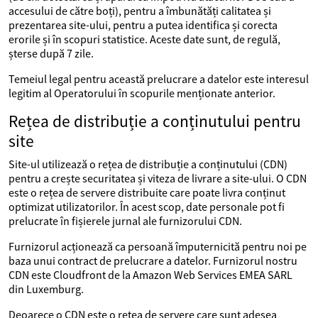
accesului de către boți), pentru a îmbunătăți calitatea și
prezentarea site-ului, pentru a putea identifica și corecta
erorile și în scopuri statistice. Aceste date sunt, de regulă,
șterse după 7 zile.
Temeiul legal pentru această prelucrare a datelor este interesul
legitim al Operatorului în scopurile menționate anterior.
Rețea de distribuție a conținutului pentru
site
Site-ul utilizează o rețea de distribuție a conținutului (CDN)
pentru a crește securitatea și viteza de livrare a site-ului. O CDN
este o rețea de servere distribuite care poate livra conținut
optimizat utilizatorilor. În acest scop, date personale pot fi
prelucrate în fișierele jurnal ale furnizorului CDN.
Furnizorul acționează ca persoană împuternicită pentru noi pe
baza unui contract de prelucrare a datelor. Furnizorul nostru
CDN este Cloudfront de la Amazon Web Services EMEA SARL
din Luxemburg.
Deoarece o CDN este o rețea de servere care sunt adesea