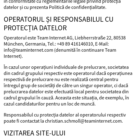
în conformitate cu reglementările legale privind protecția
datelor și cu prezenta Politică de confidențialitate.
OPERATORUL ȘI RESPONSABILUL CU
PROTECȚIA DATELOR
Operatorul este Team Internet AG, Liebherrstraße 22, 80538
München, Germania, Tel.: +49 89 416146010, E-Mail:
info@teaminternet.com (denumită în continuare Team
Internet).
În cazul unor operațiuni individuale de prelucrare, societatea
din cadrul grupului respectiv este operatorul dacă operațiunea
respectivă de prelucrare nu este realizată central pentru
întregul grup de societăți de către un singur operator, ci dacă
prelucrarea datelor este efectuată local pentru societatea din
cadrul grupului în cauză. Aceasta este situația, de exemplu, în
cazul candidaturilor pentru un loc de muncă.
Responsabilul cu protecția datelor al operatorului respectiv
poate fi contactat la christian.schmoll@teaminternet.com.
VIZITAREA SITE-ULUI