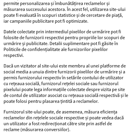
permite personalizarea și îmbunătățirea reclamelor și
măsurarea succesului acestora. În acest fel, utilizarea site-ului
poate fi evaluată în scopuri statistice și de cercetare de piață,
iar campaniile publicitare pot fi optimizate.
Datele colectate prin intermediul pixelilor de urmărire pot fi
folosite de furnizorii respectivi pentru propriile lor scopuri de
urmărire și publicitate. Detalii suplimentare pot fi găsite în
Politicile de confidențialitate ale furnizorilor pixelilor
respectivi.
Dacă un vizitator al site-ului este membru al unei platforme de
social media a unuia dintre furnizorii pixelilor de urmărire și a
permis furnizorului respectiv în setările contului de utilizator
cu rețeaua socială, furnizorul rețelei sociale sau furnizorul
pixelului poate lega informațiile colectate despre vizita pe site
de contul de utilizator asociat cu rețeaua socială respectivă și le
poate folosi pentru plasarea țintită a reclamelor.
Furnizorul site-ului poate, de asemenea, măsura eficiența
reclamelor din rețelele sociale respective și poate vedea dacă
un utilizator a fost redirecționat către site prin astfel de
reclame (măsurarea conversiilor).