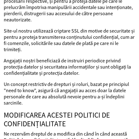
procesării respective, și pentru a proteja datele pe care le
prelucrăm împotriva manipulării accidentale sau intenționate,
pierderii, distrugerii sau accesului de către persoane
neautorizate.
Site-ul nostru utilizează criptare SSL din motive de securitate și
pentru a proteja transmiterea conținutului confidențial, cum ar
fi comenzile, solicitările sau datele de plată pe care ni le
trimiteți.
Angajații noștri beneficiază de instruiri periodice privind
protecția datelor și securitatea informațiilor și sunt obligați la
confidențialitate și protecția datelor.
Un concept restrictiv de drepturi și roluri, bazat pe principiul
"need to know", asigură că angajații au acces doar la datele
personale de care au absolută nevoie pentru a-și îndeplini
sarcinile.
MODIFICAREA ACESTEI POLITICI DE
CONFIDENȚIALITATE
Ne rezervăm dreptul de a modifica din când în când această