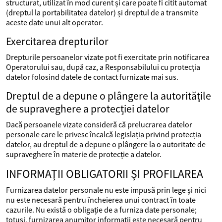
structurat, utilizat în mod curent și care poate fi citit automat
(dreptul la portabilitatea datelor) și dreptul de a transmite
aceste date unui alt operator.
Exercitarea drepturilor
Drepturile persoanelor vizate pot fi exercitate prin notificarea
Operatorului sau, după caz, a Responsabilului cu protecția
datelor folosind datele de contact furnizate mai sus.
Dreptul de a depune o plângere la autoritățile
de supraveghere a protecției datelor
Dacă persoanele vizate consideră că prelucrarea datelor
personale care le privesc încalcă legislația privind protecția
datelor, au dreptul de a depune o plângere la o autoritate de
supraveghere în materie de protecție a datelor.
INFORMAȚII OBLIGATORII ȘI PROFILAREA
Furnizarea datelor personale nu este impusă prin lege și nici
nu este necesară pentru încheierea unui contract în toate
cazurile. Nu există o obligație de a furniza date personale;
totuși, furnizarea anumitor informații este necesară pentru