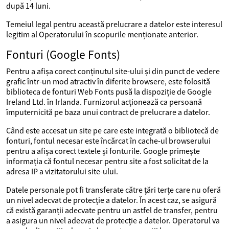
după 14 luni.
Temeiul legal pentru această prelucrare a datelor este interesul
legitim al Operatorului în scopurile menționate anterior.
Fonturi (Google Fonts)
Pentru a afișa corect conținutul site-ului și din punct de vedere
grafic într-un mod atractiv în diferite browsere, este folosită
biblioteca de fonturi Web Fonts pusă la dispoziție de Google
Ireland Ltd. în Irlanda. Furnizorul acționează ca persoană
împuternicită pe baza unui contract de prelucrare a datelor.
Când este accesat un site pe care este integrată o bibliotecă de
fonturi, fontul necesar este încărcat în cache-ul browserului
pentru a afișa corect textele și fonturile. Google primește
informația că fontul necesar pentru site a fost solicitat de la
adresa IP a vizitatorului site-ului.
Datele personale pot fi transferate către țări terțe care nu oferă
un nivel adecvat de protecție a datelor. În acest caz, se asigură
că există garanții adecvate pentru un astfel de transfer, pentru
a asigura un nivel adecvat de protecție a datelor. Operatorul va