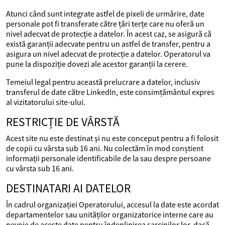
Atunci când sunt integrate astfel de pixeli de urmărire, date
personale pot fi transferate către țări terțe care nu oferă un
nivel adecvat de protecție a datelor. În acest caz, se asigură că
există garanții adecvate pentru un astfel de transfer, pentru a
asigura un nivel adecvat de protecție a datelor. Operatorul va
pune la dispoziție dovezi ale acestor garanții la cerere.
Temeiul legal pentru această prelucrare a datelor, inclusiv
transferul de date către LinkedIn, este consimțământul expres
al vizitatorului site-ului.
RESTRICȚIE DE VÂRSTĂ
Acest site nu este destinat și nu este conceput pentru a fi folosit
de copii cu vârsta sub 16 ani. Nu colectăm în mod conștient
informații personale identificabile de la sau despre persoane
cu vârsta sub 16 ani.
DESTINATARI AI DATELOR
În cadrul organizației Operatorului, accesul la date este acordat
departamentelor sau unităților organizatorice interne care au
nevoie de aceste date pentru îndeplinirea sarcinilor lor, dacă