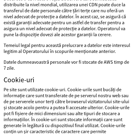
distribuite la nivel mondial, utilizarea unei CDN poate duce la
transferul de date personale către țări terțe care nu oferă un
nivel adecvat de protecție a datelor. În acest caz, se asigură că
există garanții adecvate pentru un astfel de transfer pentru a
asigura un nivel adecvat de protecție a datelor. Operatorul va
pune la dispoziție dovezi ale acestor garanții la cerere.
Temeiul legal pentru această prelucrare a datelor este interesul
legitim al Operatorului în scopurile menționate anterior.
Datele dumneavoastră personale vor fi stocate de AWS timp de
7 zile.
Cookie-uri
Pe site sunt utilizate cookie-uri. Cookie-urile sunt bucăți de
informație care sunt transferate de pe serverul nostru web sau
de pe serverele unor terți către browserul vizitatorului site-ului
și stocate acolo pentru a putea fi accesate ulterior. Cookie-urile
pot fi fișiere de mici dimensiuni sau alte tipuri de stocare a
informațiilor. În cookie-uri sunt stocate informații care sunt
generate în legătură cu dispozitivul final utilizat. Cookie-urile
conțin un șir caracteristic de caractere care permite