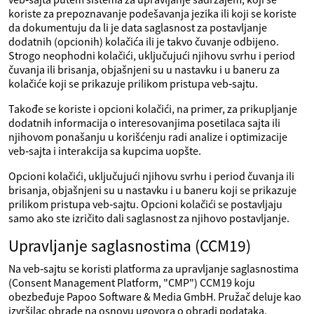
koriste za prepoznavanje podešavanja jezika ili koji se koriste
da dokumentuju da li je data saglasnost za postavljanje
dodatnih (opcionih) kolačića ili je takvo čuvanje odbijeno.
Strogo neophodni kolačići, uključujući njihovu svrhu i period
čuvanja ili brisanja, objašnjeni su u nastavku i u baneru za
kolačiće koji se prikazuje prilikom pristupa veb‑sajtu.
Takođe se koriste i opcioni kolačići, na primer, za prikupljanje
dodatnih informacija o interesovanjima posetilaca sajta ili
njihovom ponašanju u korišćenju radi analize i optimizacije
veb‑sajta i interakcija sa kupcima uopšte.
Opcioni kolačići, uključujući njihovu svrhu i period čuvanja ili
brisanja, objašnjeni su u nastavku i u baneru koji se prikazuje
prilikom pristupa veb‑sajtu. Opcioni kolačići se postavljaju
samo ako ste izričito dali saglasnost za njihovo postavljanje.
Upravljanje saglasnostima (CCM19)
Na veb‑sajtu se koristi platforma za upravljanje saglasnostima
(Consent Management Platform, "CMP") CCM19 koju
obezbeđuje Papoo Software & Media GmbH. Pružač deluje kao
izvršilac obrade na osnovu ugovora o obradi podataka.