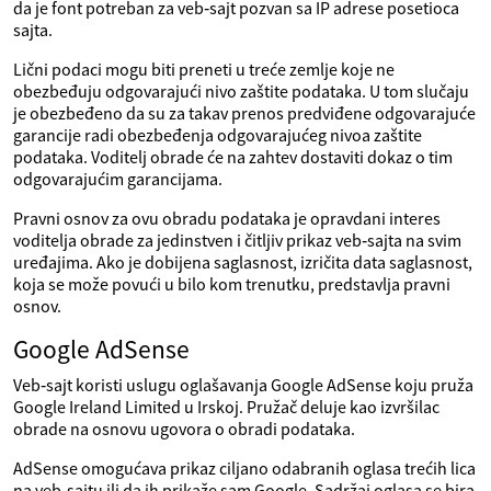
da je font potreban za veb‑sajt pozvan sa IP adrese posetioca
sajta.
Lični podaci mogu biti preneti u treće zemlje koje ne
obezbeđuju odgovarajući nivo zaštite podataka. U tom slučaju
je obezbeđeno da su za takav prenos predviđene odgovarajuće
garancije radi obezbeđenja odgovarajućeg nivoa zaštite
podataka. Voditelj obrade će na zahtev dostaviti dokaz o tim
odgovarajućim garancijama.
Pravni osnov za ovu obradu podataka je opravdani interes
voditelja obrade za jedinstven i čitljiv prikaz veb‑sajta na svim
uređajima. Ako je dobijena saglasnost, izričita data saglasnost,
koja se može povući u bilo kom trenutku, predstavlja pravni
osnov.
Google AdSense
Veb‑sajt koristi uslugu oglašavanja Google AdSense koju pruža
Google Ireland Limited u Irskoj. Pružač deluje kao izvršilac
obrade na osnovu ugovora o obradi podataka.
AdSense omogućava prikaz ciljano odabranih oglasa trećih lica
na veb‑sajtu ili da ih prikaže sam Google. Sadržaj oglasa se bira