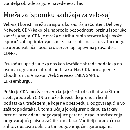
voditelja obrade za gore navedene svrhe.
Mreža za isporuku sadržaja za veb‑sajt
Veb-sajt koristi mrežu za isporuku sadržaja (Content Delivery
Network, CDN) kako bi unapredio bezbednost i brzinu isporuke
sadržaja sajta. CDN je mreža distribuiranih servera koja može
isporučivati optimizovan sadržaj korisnicima. U tu svrhu mogu
se obrađivati lični podaci u server log fajlovima provajdera
CDN‑a.
Pružač usluge deluje za nas kao izvršilac obrade podataka na
osnovu ugovora o obradi podataka. Naš CDN provajder je
CloudFront iz Amazon Web Services EMEA SARL u
Luksemburgu.
Pošto je CDN mreža servera koja je često distribuirana širom
sveta, upotreba CDN‑a može dovesti do prenosa ličnih
podataka u treće zemlje koje ne obezbeđuju odgovarajući nivo
zaštite podataka. U tom slučaju je osigurano da su za takav
prenos predviđene odgovarajuće garancije radi obezbeđenja
odgovarajućeg nivoa zaštite podataka. Voditelj obrade će na
zahtev dostaviti dokaz o tim odgovarajućim garancijama.