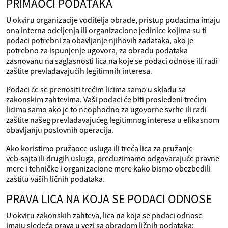
PRIMAOCI PODATAKA
U okviru organizacije voditelja obrade, pristup podacima imaju
ona interna odeljenja ili organizacione jedinice kojima su ti
podaci potrebni za obavljanje njihovih zadataka, ako je
potrebno za ispunjenje ugovora, za obradu podataka
zasnovanu na saglasnosti lica na koje se podaci odnose ili radi
zaštite prevladavajućih legitimnih interesa.
Podaci će se prenositi trećim licima samo u skladu sa
zakonskim zahtevima. Vaši podaci će biti prosleđeni trećim
licima samo ako je to neophodno za ugovorne svrhe ili radi
zaštite našeg prevladavajućeg legitimnog interesa u efikasnom
obavljanju poslovnih operacija.
Ako koristimo pružaoce usluga ili treća lica za pružanje
veb‑sajta ili drugih usluga, preduzimamo odgovarajuće pravne
mere i tehničke i organizacione mere kako bismo obezbedili
zaštitu vaših ličnih podataka.
PRAVA LICA NA KOJA SE PODACI ODNOSE
U okviru zakonskih zahteva, lica na koja se podaci odnose
imaju sledeća prava u vezi sa obradom ličnih podataka: