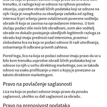
trenutku, iz razloga koji se odnose na njihovu posebnu
situaciju, usprotive obradi ličnih podataka koji se odnose na
njih i koja je neophodna za obavljanje zadatka od opšteg
interesa ili pri vršenju javne ovlašćenosti poverene voditelju
obrade ili koja se zasniva na opravdanom interesu. U tom
slučaju podaci više neće biti obrađivani, osim ako voditelj
obrade ne dokaže postojanje ubedljivih legitimnih razloga za
obradu koji imaju prednost nad interesima, pravima i
slobodama lica na koja se podaci odnose ili radi utvrđivanja,
ostvarivanja ili odbrane pravnih zahteva.
Pored toga, lica na koja se podaci odnose imaju pravo da se u
bilo kom trenutku usprotive obradi ličnih podataka koji se
odnose na njih u svrhu direktnog marketinga; ovo se takođe
odnosi na svako profilisanje u meri u kojoj je povezano sa
takvim direktnim marketingom.
Pravo na povlačenje saglasnosti
Lica na koja se podaci odnose imaju pravo da povuku
saglasnost, ukoliko su dali saglasnost za obradu.
Pravo na prenosivost podataka