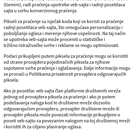
(Gemini), radi praćenja upotrebe veb‑sajta i radnji posetilaca
sajta u svrhu konverzionog praćenja.
Pikseli za praćenje su isječak koda koji se koristi za praćenje
radnji posetilaca veb‑sajta, što omogućava personalizaciju i
poboljšanje oglasa i merenje njihove uspešnosti. Na taj način
se upotreba veb‑sajta može proceniti u statističke i
tržišno‑istraživačke svrhe i reklame se mogu optimizovati.
Podaci prikupljeni putem piksela za praćenje mogu se koristiti
od strane provajdera pojedinačnih piksela za njihove
sopstvene svrhe praćenja i oglašavanja. Dalje informacije mogu
se pronaći u Politikama privatnosti provajdera odgovarajućih
piksela.
Ako je posetilac veb‑sajta član platforme društvenih mreža
jednog od provajdera piksela za praćenje i ako je putem
podešavanja naloga kod te društvene mreže dozvolio
odgovarajućem provajderu, provajder društvene mreže ili
provajder piksela može povezati informacije prikupljene o
poseti veb‑sajtu sa povezanim nalogom na toj društvenoj mreži
i koristiti ih za ciljano plasiranje oglasa.