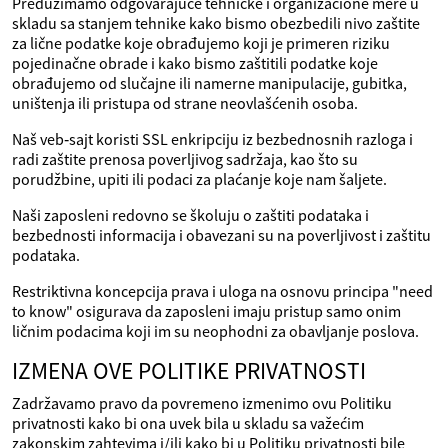
Preduzimamo odgovarajuće tehničke i organizacione mere u
skladu sa stanjem tehnike kako bismo obezbedili nivo zaštite
za lične podatke koje obrađujemo koji je primeren riziku
pojedinačne obrade i kako bismo zaštitili podatke koje
obrađujemo od slučajne ili namerne manipulacije, gubitka,
uništenja ili pristupa od strane neovlašćenih osoba.
Naš veb‑sajt koristi SSL enkripciju iz bezbednosnih razloga i
radi zaštite prenosa poverljivog sadržaja, kao što su
porudžbine, upiti ili podaci za plaćanje koje nam šaljete.
Naši zaposleni redovno se školuju o zaštiti podataka i
bezbednosti informacija i obavezani su na poverljivost i zaštitu
podataka.
Restriktivna koncepcija prava i uloga na osnovu principa "need
to know" osigurava da zaposleni imaju pristup samo onim
ličnim podacima koji im su neophodni za obavljanje poslova.
IZMENA OVE POLITIKE PRIVATNOSTI
Zadržavamo pravo da povremeno izmenimo ovu Politiku
privatnosti kako bi ona uvek bila u skladu sa važećim
zakonskim zahtevima i/ili kako bi u Politiku privatnosti bile