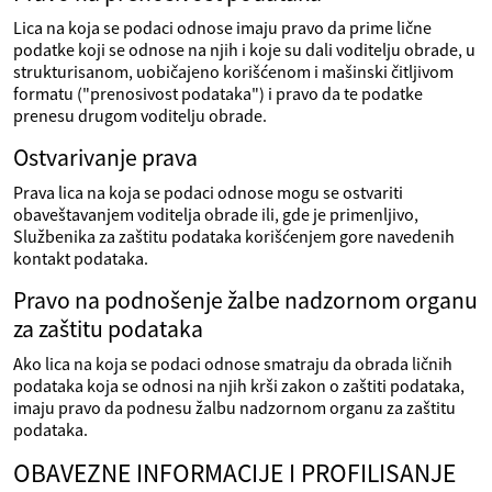
Lica na koja se podaci odnose imaju pravo da prime lične
podatke koji se odnose na njih i koje su dali voditelju obrade, u
strukturisanom, uobičajeno korišćenom i mašinski čitljivom
formatu ("prenosivost podataka") i pravo da te podatke
prenesu drugom voditelju obrade.
Ostvarivanje prava
Prava lica na koja se podaci odnose mogu se ostvariti
obaveštavanjem voditelja obrade ili, gde je primenljivo,
Službenika za zaštitu podataka korišćenjem gore navedenih
kontakt podataka.
Pravo na podnošenje žalbe nadzornom organu
za zaštitu podataka
Ako lica na koja se podaci odnose smatraju da obrada ličnih
podataka koja se odnosi na njih krši zakon o zaštiti podataka,
imaju pravo da podnesu žalbu nadzornom organu za zaštitu
podataka.
OBAVEZNE INFORMACIJE I PROFILISANJE