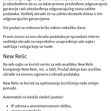
je obezbeđeno da su za takav prenos predviđene odgovarajuće
garancije radi obezbeđenja odgovarajućeg nivoa zaštite
podataka. Voditelj obrade će na zahtev dostaviti dokaz o tim
odgovarajućim garancijama.
Ovi podaci se redovno brišu nakon nekoliko dana.
Pravni osnov za ovu obradu podataka je opravdani interes
voditelja obrade za neprekidno unapređenje veb‑sajta i
sadržaja i usluga koje se nude.
New Relic
Na veb‑sajtu se koristi servis za veb‑analitiku New Relic
kompanije New Relic, Inc. u SAD. Pružač deluje kao izvršilac
obrade na osnovu ugovora o obradi podataka.
New Relic se koristi za optimizaciju korišćenja naše onlajn
ponude.
Automatski se beleže sledeći podaci:
IP adresa u anonimizovanom obliku,
verzija pregledača