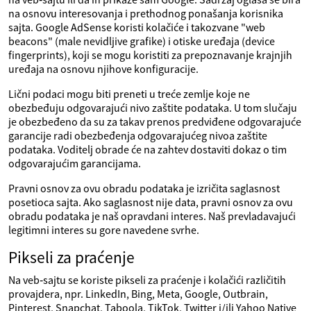
na osnovu interesovanja i prethodnog ponašanja korisnika
sajta. Google AdSense koristi kolačiće i takozvane "web
beacons" (male nevidljive grafike) i otiske uređaja (device
fingerprints), koji se mogu koristiti za prepoznavanje krajnjih
uređaja na osnovu njihove konfiguracije.
Lični podaci mogu biti preneti u treće zemlje koje ne
obezbeđuju odgovarajući nivo zaštite podataka. U tom slučaju
je obezbeđeno da su za takav prenos predviđene odgovarajuće
garancije radi obezbeđenja odgovarajućeg nivoa zaštite
podataka. Voditelj obrade će na zahtev dostaviti dokaz o tim
odgovarajućim garancijama.
Pravni osnov za ovu obradu podataka je izričita saglasnost
posetioca sajta. Ako saglasnost nije data, pravni osnov za ovu
obradu podataka je naš opravdani interes. Naš prevladavajući
legitimni interes su gore navedene svrhe.
Pikseli za praćenje
Na veb‑sajtu se koriste pikseli za praćenje i kolačići različitih
provajdera, npr. LinkedIn, Bing, Meta, Google, Outbrain,
Pinterest, Snapchat, Taboola, TikTok, Twitter i/ili Yahoo Native