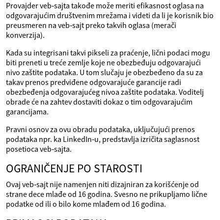
Provajder veb‑sajta takođe može meriti efikasnost oglasa na
odgovarajućim društvenim mrežama i videti da li je korisnik bio
preusmeren na veb‑sajt preko takvih oglasa (merači
konverzija).
Kada su integrisani takvi pikseli za praćenje, lični podaci mogu
biti preneti u treće zemlje koje ne obezbeđuju odgovarajući
nivo zaštite podataka. U tom slučaju je obezbeđeno da su za
takav prenos predviđene odgovarajuće garancije radi
obezbeđenja odgovarajućeg nivoa zaštite podataka. Voditelj
obrade će na zahtev dostaviti dokaz o tim odgovarajućim
garancijama.
Pravni osnov za ovu obradu podataka, uključujući prenos
podataka npr. ka LinkedIn‑u, predstavlja izričita saglasnost
posetioca veb‑sajta.
OGRANIČENJE PO STAROSTI
Ovaj veb‑sajt nije namenjen niti dizajniran za korišćenje od
strane dece mlađe od 16 godina. Svesno ne prikupljamo lične
podatke od ili o bilo kome mlađem od 16 godina.