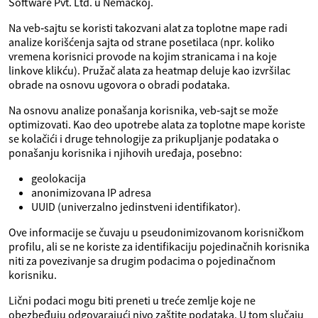
Software Pvt. Ltd. u Nemačkoj.
Na veb‑sajtu se koristi takozvani alat za toplotne mape radi
analize korišćenja sajta od strane posetilaca (npr. koliko
vremena korisnici provode na kojim stranicama i na koje
linkove klikću). Pružač alata za heatmap deluje kao izvršilac
obrade na osnovu ugovora o obradi podataka.
Na osnovu analize ponašanja korisnika, veb‑sajt se može
optimizovati. Kao deo upotrebe alata za toplotne mape koriste
se kolačići i druge tehnologije za prikupljanje podataka o
ponašanju korisnika i njihovih uređaja, posebno:
geolokacija
anonimizovana IP adresa
UUID (univerzalno jedinstveni identifikator).
Ove informacije se čuvaju u pseudonimizovanom korisničkom
profilu, ali se ne koriste za identifikaciju pojedinačnih korisnika
niti za povezivanje sa drugim podacima o pojedinačnom
korisniku.
Lični podaci mogu biti preneti u treće zemlje koje ne
obezbeđuju odgovarajući nivo zaštite podataka. U tom slučaju