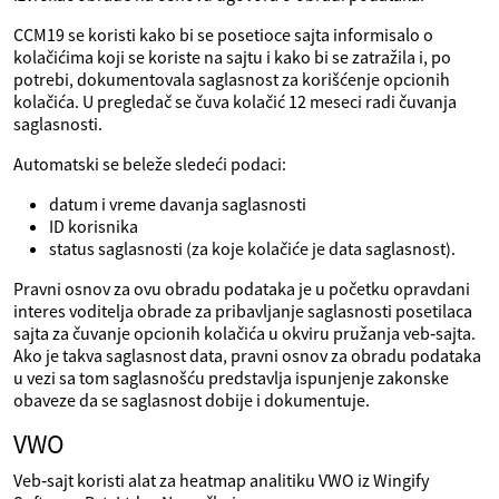
CCM19 se koristi kako bi se posetioce sajta informisalo o
kolačićima koji se koriste na sajtu i kako bi se zatražila i, po
potrebi, dokumentovala saglasnost za korišćenje opcionih
kolačića. U pregledač se čuva kolačić 12 meseci radi čuvanja
saglasnosti.
Automatski se beleže sledeći podaci:
datum i vreme davanja saglasnosti
ID korisnika
status saglasnosti (za koje kolačiće je data saglasnost).
Pravni osnov za ovu obradu podataka je u početku opravdani
interes voditelja obrade za pribavljanje saglasnosti posetilaca
sajta za čuvanje opcionih kolačića u okviru pružanja veb‑sajta.
Ako je takva saglasnost data, pravni osnov za obradu podataka
u vezi sa tom saglasnošću predstavlja ispunjenje zakonske
obaveze da se saglasnost dobije i dokumentuje.
VWO
Veb‑sajt koristi alat za heatmap analitiku VWO iz Wingify