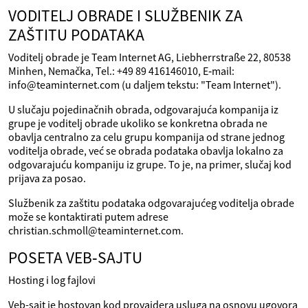
VODITELJ OBRADE I SLUŽBENIK ZA
ZAŠTITU PODATAKA
Voditelj obrade je Team Internet AG, Liebherrstraße 22, 80538
Minhen, Nemačka, Tel.: +49 89 416146010, E‑mail:
info@teaminternet.com (u daljem tekstu: "Team Internet").
U slučaju pojedinačnih obrada, odgovarajuća kompanija iz
grupe je voditelj obrade ukoliko se konkretna obrada ne
obavlja centralno za celu grupu kompanija od strane jednog
voditelja obrade, već se obrada podataka obavlja lokalno za
odgovarajuću kompaniju iz grupe. To je, na primer, slučaj kod
prijava za posao.
Službenik za zaštitu podataka odgovarajućeg voditelja obrade
može se kontaktirati putem adrese
christian.schmoll@teaminternet.com.
POSETA VEB‑SAJTU
Hosting i log fajlovi
Veb-sajt je hostovan kod provajdera usluga na osnovu ugovora