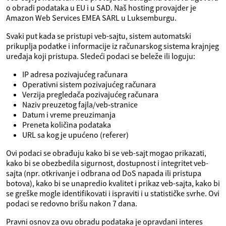
o obradi podataka u EU i u SAD. Naš hosting provajder je
Amazon Web Services EMEA SARL u Luksemburgu.
Svaki put kada se pristupi veb-sajtu, sistem automatski
prikuplja podatke i informacije iz računarskog sistema krajnjeg
uređaja koji pristupa. Sledeći podaci se beleže ili loguju:
IP adresa pozivajućeg računara
Operativni sistem pozivajućeg računara
Verzija pregledača pozivajućeg računara
Naziv preuzetog fajla/veb‑stranice
Datum i vreme preuzimanja
Preneta količina podataka
URL sa kog je upućeno (referer)
Ovi podaci se obrađuju kako bi se veb-sajt mogao prikazati,
kako bi se obezbedila sigurnost, dostupnost i integritet veb-
sajta (npr. otkrivanje i odbrana od DoS napada ili pristupa
botova), kako bi se unapredio kvalitet i prikaz veb-sajta, kako bi
se greške mogle identifikovati i ispraviti i u statističke svrhe. Ovi
podaci se redovno brišu nakon 7 dana.
Pravni osnov za ovu obradu podataka je opravdani interes