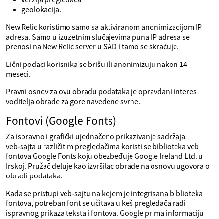
geolokacija.
New Relic koristimo samo sa aktiviranom anonimizacijom IP
adresa. Samo u izuzetnim slučajevima puna IP adresa se
prenosi na New Relic server u SAD i tamo se skraćuje.
Lični podaci korisnika se brišu ili anonimizuju nakon 14
meseci.
Pravni osnov za ovu obradu podataka je opravdani interes
voditelja obrade za gore navedene svrhe.
Fontovi (Google Fonts)
Za ispravno i grafički ujednačeno prikazivanje sadržaja
veb‑sajta u različitim pregledačima koristi se biblioteka veb
fontova Google Fonts koju obezbeđuje Google Ireland Ltd. u
Irskoj. Pružač deluje kao izvršilac obrade na osnovu ugovora o
obradi podataka.
Kada se pristupi veb‑sajtu na kojem je integrisana biblioteka
fontova, potreban font se učitava u keš pregledača radi
ispravnog prikaza teksta i fontova. Google prima informaciju