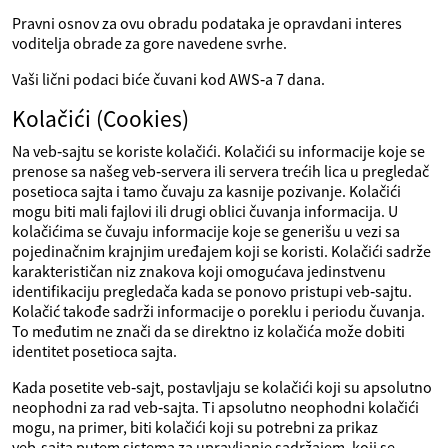
Pravni osnov za ovu obradu podataka je opravdani interes
voditelja obrade za gore navedene svrhe.
Vaši lični podaci biće čuvani kod AWS‑a 7 dana.
Kolačići (Cookies)
Na veb‑sajtu se koriste kolačići. Kolačići su informacije koje se
prenose sa našeg veb‑servera ili servera trećih lica u pregledač
posetioca sajta i tamo čuvaju za kasnije pozivanje. Kolačići
mogu biti mali fajlovi ili drugi oblici čuvanja informacija. U
kolačićima se čuvaju informacije koje se generišu u vezi sa
pojedinačnim krajnjim uređajem koji se koristi. Kolačići sadrže
karakterističan niz znakova koji omogućava jedinstvenu
identifikaciju pregledača kada se ponovo pristupi veb‑sajtu.
Kolačić takođe sadrži informacije o poreklu i periodu čuvanja.
To međutim ne znači da se direktno iz kolačića može dobiti
identitet posetioca sajta.
Kada posetite veb‑sajt, postavljaju se kolačići koji su apsolutno
neophodni za rad veb‑sajta. Ti apsolutno neophodni kolačići
mogu, na primer, biti kolačići koji su potrebni za prikaz
veb‑sajta putem sistema za upravljanje sadržajem, koji se