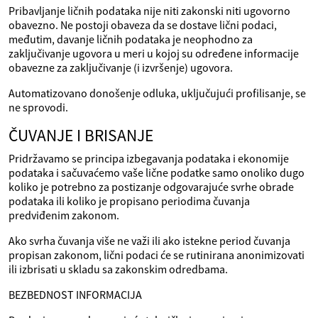
Pribavljanje ličnih podataka nije niti zakonski niti ugovorno
obavezno. Ne postoji obaveza da se dostave lični podaci,
međutim, davanje ličnih podataka je neophodno za
zaključivanje ugovora u meri u kojoj su određene informacije
obavezne za zaključivanje (i izvršenje) ugovora.
Automatizovano donošenje odluka, uključujući profilisanje, se
ne sprovodi.
ČUVANJE I BRISANJE
Pridržavamo se principa izbegavanja podataka i ekonomije
podataka i sačuvaćemo vaše lične podatke samo onoliko dugo
koliko je potrebno za postizanje odgovarajuće svrhe obrade
podataka ili koliko je propisano periodima čuvanja
predviđenim zakonom.
Ako svrha čuvanja više ne važi ili ako istekne period čuvanja
propisan zakonom, lični podaci će se rutinirana anonimizovati
ili izbrisati u skladu sa zakonskim odredbama.
BEZBEDNOST INFORMACIJA