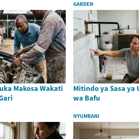
GARDEN
puka Makosa Wakati
Mitindo ya Sasa ya 
Gari
wa Bafu
NYUMBANI