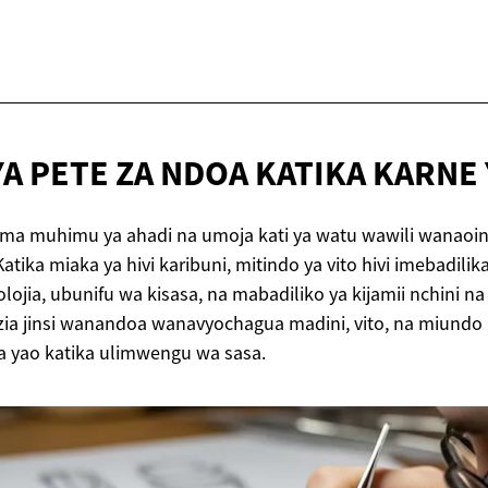
YA PETE ZA NDOA KATIKA KARNE
ama muhimu ya ahadi na umoja kati ya watu wawili wanaoin
tika miaka ya hivi karibuni, mitindo ya vito hivi imebadili
ojia, ubunifu wa kisasa, na mabadiliko ya kijamii nchini na
zia jinsi wanandoa wanavyochagua madini, vito, na miundo 
a yao katika ulimwengu wa sasa.