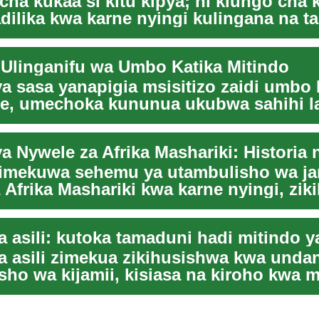
ha kukaa si kitu kipya; ni kiungo cha k
dilika kwa karne nyingi kulingana na ta
.
t: Ulinganifu wa Umbo Katika Mitindo
ya sasa yanapigia msisitizo zaidi umbo 
e, umechoka kununua ukubwa sahihi la
o wa k...
imekuwa sehemu ya utambulisho wa ja
 Afrika Mashariki kwa karne nyingi, zik
hadith...
a asili: kutoka tamaduni hadi mitindo y
a asili zimekua zikihusishwa kwa undan
sho wa kijamii, kisiasa na kiroho kwa 
ik...