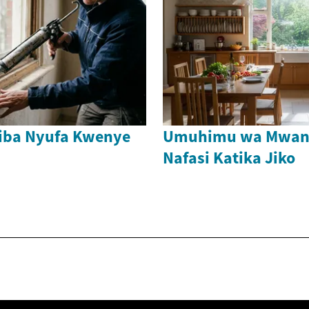
iba Nyufa Kwenye
Umuhimu wa Mwan
Nafasi Katika Jiko