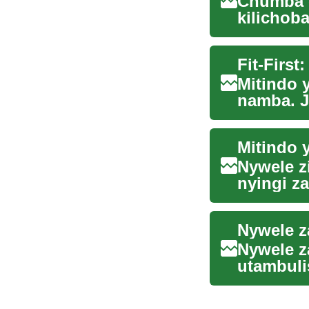
Chumba c
kilichoba
jamii, h..
Fit-Firs
Mitindo 
namba. J
uwezekan
Nywele z
nyingi za
historia, 
Nywele z
Nywele z
utambuli
miaka kat