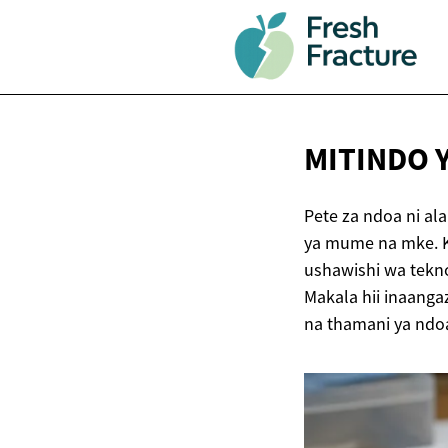
MITINDO 
Pete za ndoa ni al
ya mume na mke. Ka
ushawishi wa teknol
Makala hii inaanga
na thamani ya ndo