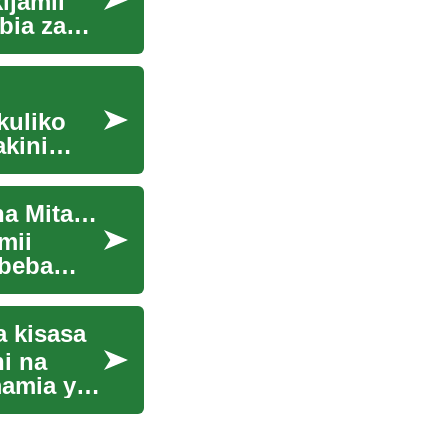
ijamii
bia za
kuliko
kini
Mitindo ya Nywele za Afrika Mashariki: Historia na Mitazamo
mii
ibeba
a kisasa
i na
mamia ya