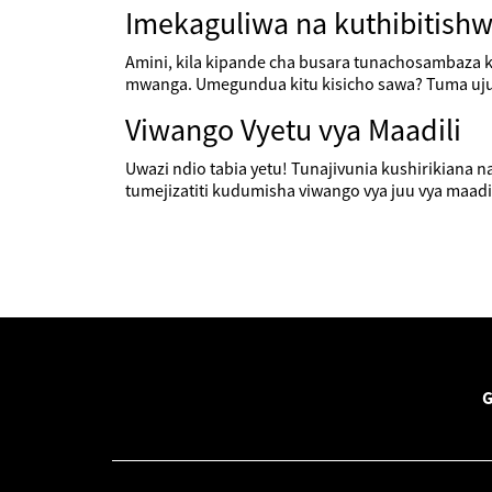
Imekaguliwa na kuthibitish
Amini, kila kipande cha busara tunachosambaza k
mwanga. Umegundua kitu kisicho sawa? Tuma uj
Viwango Vyetu vya Maadili
Uwazi ndio tabia yetu! Tunajivunia kushirikiana n
tumejizatiti kudumisha viwango vya juu vya maadil
G