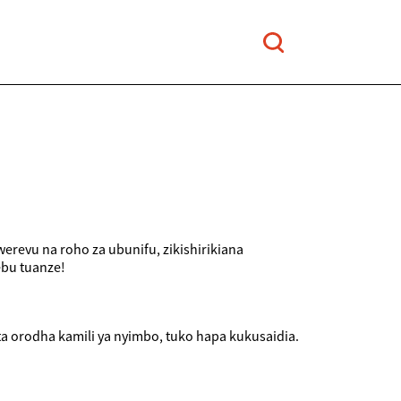
erevu na roho za ubunifu, zikishirikiana
ebu tuanze!
a orodha kamili ya nyimbo, tuko hapa kukusaidia.