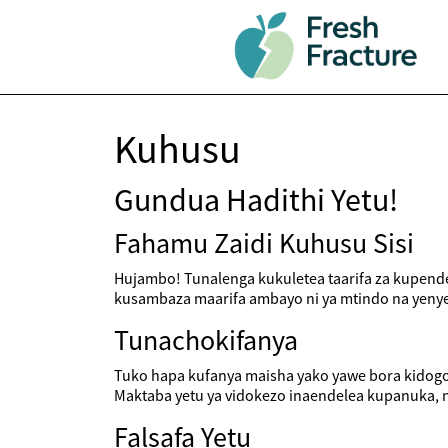
Kuhusu
Gundua Hadithi Yetu!
Fahamu Zaidi Kuhusu Sisi
Hujambo! Tunalenga kukuletea taarifa za kupendez
kusambaza maarifa ambayo ni ya mtindo na yenye 
Tunachokifanya
Tuko hapa kufanya maisha yako yawe bora kidogo,
Maktaba yetu ya vidokezo inaendelea kupanuka, 
Falsafa Yetu