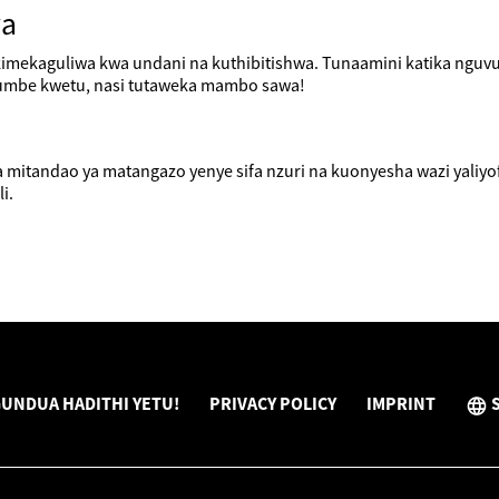
wa
imekaguliwa kwa undani na kuthibitishwa. Tunaamini katika nguvu
umbe kwetu, nasi tutaweka mambo sawa!
a mitandao ya matangazo yenye sifa nzuri na kuonyesha wazi yaliyof
i.
UNDUA HADITHI YETU!
PRIVACY POLICY
IMPRINT