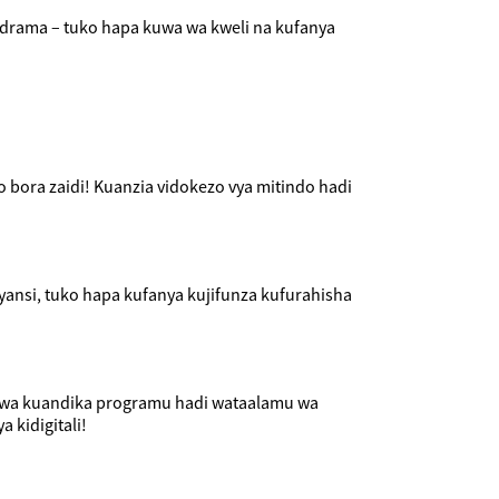
a drama – tuko hapa kuwa wa kweli na kufanya
o bora zaidi! Kuanzia vidokezo vya mitindo hadi
ansi, tuko hapa kufanya kujifunza kufurahisha
fu wa kuandika programu hadi wataalamu wa
 kidigitali!