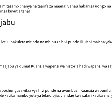
eza mitazamo chanya na taarifa za maana! Sahau habari za uongo n
unza kuvutia tena!
Ajabu
tu linakuleta mitindo na mbinu za hivi punde ili uishi maisha yak
aajabu ya dunia! Kuanzia wapenzi wa historia hadi wapenzi wa say
tunapochunguza vifaa vya hivi punde na uvumbuzi! Kuanzia wabuni
katika mambo yote ya teknolojia. Jiandae kwa safari katika enzi ya