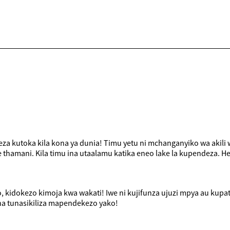
a kutoka kila kona ya dunia! Timu yetu ni mchanganyiko wa akili w
thamani. Kila timu ina utaalamu katika eneo lake la kupendeza. H
 kidokezo kimoja kwa wakati! Iwe ni kujifunza ujuzi mpya au kupat
na tunasikiliza mapendekezo yako!