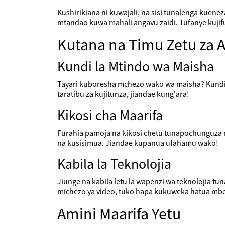
Kushirikiana ni kuwajali, na sisi tunalenga kuen
mtandao kuwa mahali angavu zaidi. Tufanye kujif
Kutana na Timu Zetu za 
Kundi la Mtindo wa Maisha
Tayari kuboresha mchezo wako wa maisha? Kundi le
taratibu za kujitunza, jiandae kung'ara!
Kikosi cha Maarifa
Furahia pamoja na kikosi chetu tunapochunguza m
na kusisimua. Jiandae kupanua ufahamu wako!
Kabila la Teknolojia
Jiunge na kabila letu la wapenzi wa teknolojia 
michezo ya video, tuko hapa kukuweka hatua mbele 
Amini Maarifa Yetu