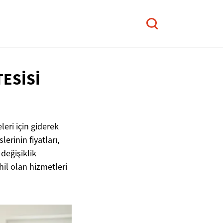
TESISI
leri için giderek
erinin fiyatları,
değişiklik
hil olan hizmetleri