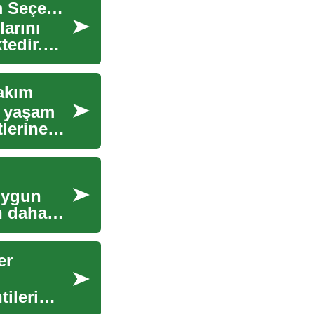
Yaşlı Bakım Hizmetleri: Türkiye'de Kaliteli Yaşam Seçenekleri
larını
tedir.
akım
in yaşam
tlerine
 uygun
n daha
er
ileri