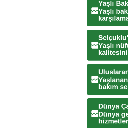
Yaşlı bak
karşılam
Türkiye'..
Selçuklu
Yaşlı nüf
kalitesin
ola...
Uluslarar
Yaşlanan 
bakım se
kritik bir.
Dünya Ça
Dünya ge
hizmetler
önemli ö