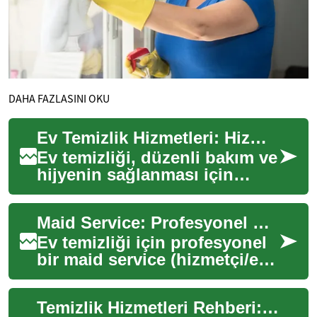
DAHA FAZLASINI OKU
Ev Temizlik Hizmetleri: Hizmet Türleri, Seçim Kriterleri ve Fiyat Rehberi
Ev temizliği, düzenli bakım ve
hijyenin sağlanması için
profesyonel destek
alınabilecek bir hizmet
Maid Service: Profesyonel Ev Temizliği Rehberi
alanıdır. Hem yoğu...
Ev temizliği için profesyonel
bir maid service (hizmetçi/ev
temizliği servisi) seçmek, hem
zaman kazandırır hem de ya...
Temizlik Hizmetleri Rehberi: Ev temizliği ve hizmet seçenekleri