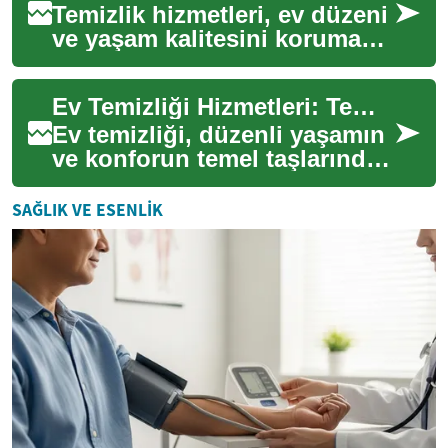
Temizlik hizmetleri, ev düzeni
ve yaşam kalitesini korumak
için sık başvurulan
çözümlerdir. Bu makalede ev
Ev Temizliği Hizmetleri: Temizlikçi ve Hizmet Seçme Rehberi
temizliği ...
Ev temizliği, düzenli yaşamın
ve konforun temel taşlarından
biridir. Temizlikçi ile çalışmak;
zaman yönetimi, hijyen ...
SAĞLIK VE ESENLIK