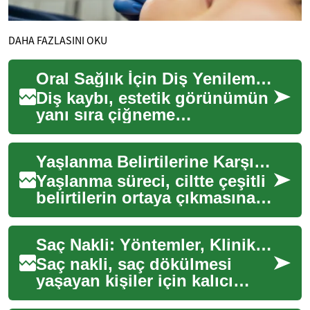
DAHA FAZLASINI OKU
Oral Sağlık İçin Diş Yenileme Uygulamaları
Diş kaybı, estetik görünümün
yanı sıra çiğneme
fonksiyonları ve genel oral
sağlık üzerinde önemli
Yaşlanma Belirtilerine Karşı Etkili Çözümler
etkilere sahip olab...
Yaşlanma süreci, ciltte çeşitli
belirtilerin ortaya çıkmasına
neden olabilir. İnce çizgiler,
kırışıklıklar, cilt tonu...
Saç Nakli: Yöntemler, Klinik Seçimi ve Ameliyat Süreci
Saç nakli, saç dökülmesi
yaşayan kişiler için kalıcı
çözümler sunan bir estetik ve