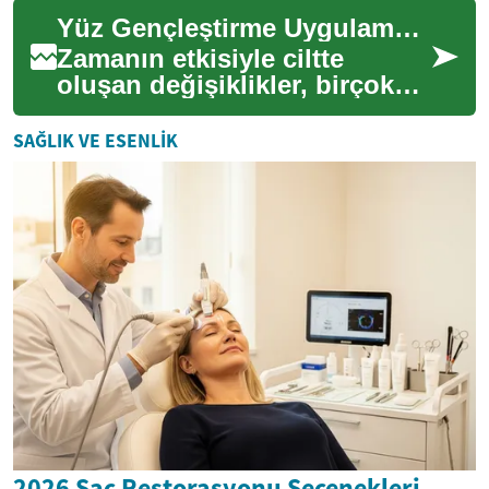
tıbbi uygulamadır. Bu
Yüz Gençleştirme Uygulamaları Rehberi
makalede saç...
Zamanın etkisiyle ciltte
oluşan değişiklikler, birçok
kişi için genç ve dinamik bir
görünümü koruma arayışını
SAĞLIK VE ESENLIK
beraber...
2026 Saç Restorasyonu Seçenekleri