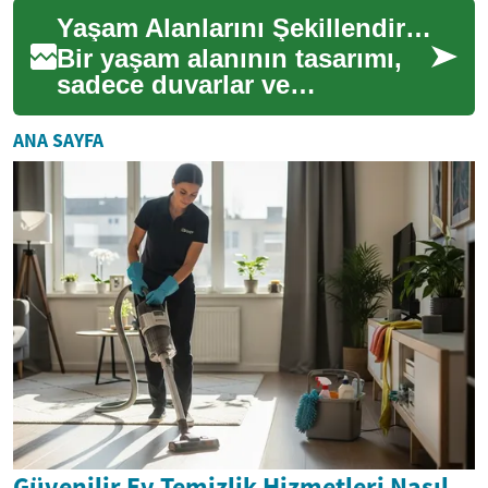
önemli bir yaklaşımdır.
Yaşam Alanlarını Şekillendiren Tasarım İlkeleri
Minim...
Bir yaşam alanının tasarımı,
sadece duvarlar ve
mobilyalardan ibaret değildir;
aynı zamanda o mekanda
ANA SAYFA
yaşayanların ru...
Güvenilir Ev Temizlik Hizmetleri Nasıl