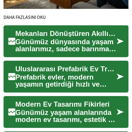
DAHA FAZLASINI OKU
Mekanları Dönüştüren Akıllı Tasarım Fikirleri
Günümüz dünyasında yaşam
alanlarımız, sadece barınma
ihtiyacımızı karşılamakla
kalmıyor, aynı zamanda ruh
Uluslararası Prefabrik Ev Trendleri ve Uygulamaları
halimizi, v...
Prefabrik evler, modern
yaşamın getirdiği hızlı ve
sürdürülebilir konut
ihtiyaçlarına pratik çözümler
Modern Ev Tasarımı Fikirleri
sunan yapılar b...
Günümüz yaşam alanlarında
modern ev tasarımı, estetik ve
işlevselliği bir araya getiren