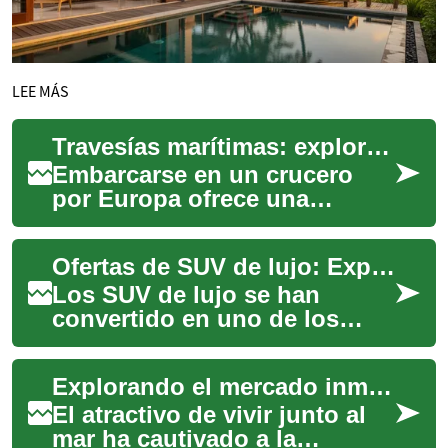
LEE MÁS
Travesías marítimas: explorando la diversidad continental
Embarcarse en un crucero
por Europa ofrece una
perspectiva única para
descubrir la vasta diversidad
Ofertas de SUV de lujo: Explorando el mercado de vehículos premium
cultural, históri...
Los SUV de lujo se han
convertido en uno de los
segmentos más codiciados
del mercado automotriz.
Explorando el mercado inmobiliario costero
Estos vehículos comb...
El atractivo de vivir junto al
mar ha cautivado a la