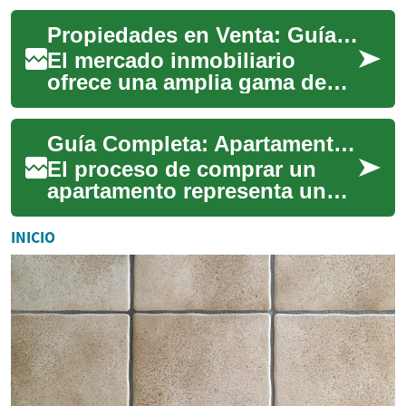
venta y alquiler de
Propiedades en Venta: Guía Completa del Mercado Inmobiliario
propiedades. Ya...
El mercado inmobiliario
ofrece una amplia gama de
oportunidades para aquellos
que buscan adquirir una
Guía Completa: Apartamentos en Venta - Lo Que Necesitas Saber
propiedad. Ya s...
El proceso de comprar un
apartamento representa una
de las decisiones financieras
más importantes en la vida.
INICIO
Este ar...