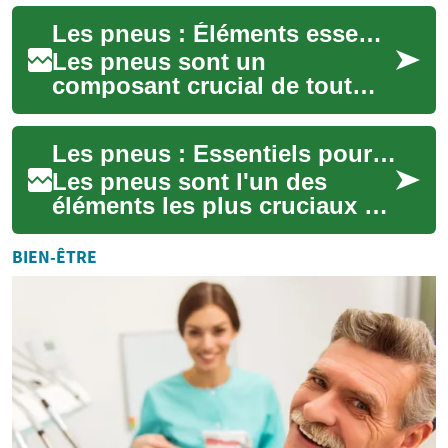
changeantes, exigeant une
Les pneus : Éléments essentiels pour la sécurité et les performances de votre véhicule
préparation adéqua...
Les pneus sont un
composant crucial de tout
véhicule, jouant un rôle
essentiel dans la sécurité, la
Les pneus : Essentiels pour votre sécurité et votre confort sur la route
performance et le...
Les pneus sont l'un des
éléments les plus cruciaux de
votre véhicule, assurant votre
sécurité et votre confort sur
BIEN-ÊTRE
la...