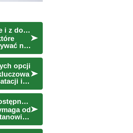
Praca jako tester produktów: jak zarabiać zdalnie i z domu
które
ływać na
ych opcji
kluczowa
tacji i
Wynajem mieszkań: Rozwiązania dla większej dostępności
wymaga od
stanowić