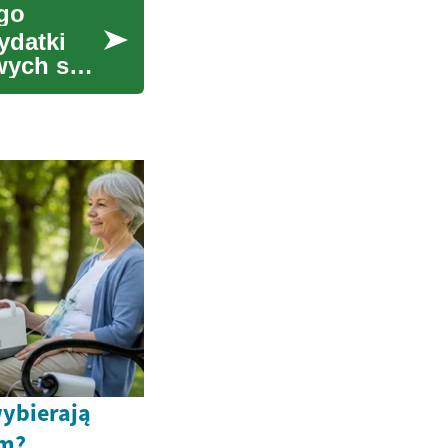
go
ydatki
wych są
wybierają
em?