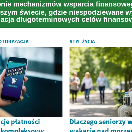
enie mechanizmów wsparcia finansowe
jszym świecie, gdzie niespodziewane w
izacja długoterminowych celów finanso
ku ...
MOTORYZACJA
STYL ŻYCIA
cje płatności
Dlaczego seniorzy 
 kompleksowy
wakacje nad morz