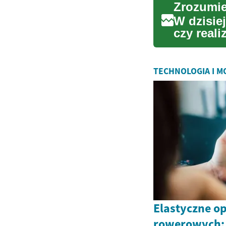
Zrozumi
W dzisie
czy real
na porząd
TECHNOLOGIA I 
Elastyczne op
rowerowych: