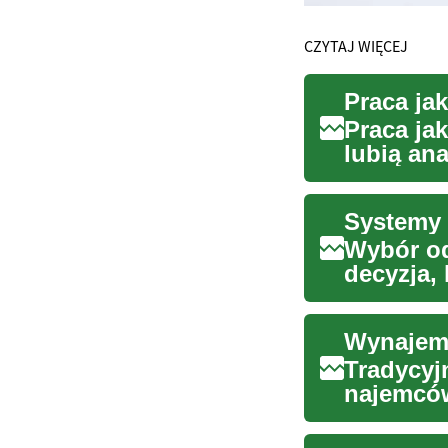
CZYTAJ WIĘCEJ
Praca jak
lubią an
rozwój n
Systemy 
Wybór o
decyzja, 
środowis
Tradycyj
najemców
znaczącą 