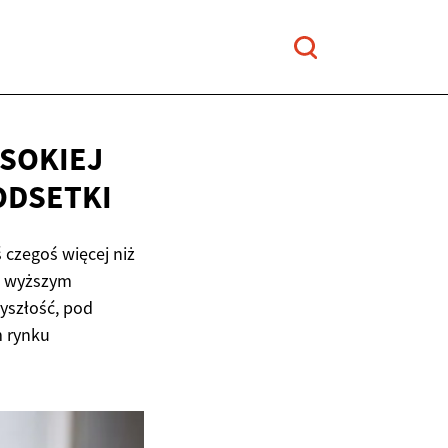
YSOKIEJ
ODSETKI
czegoś więcej niż
o wyższym
yszłość, pod
m rynku