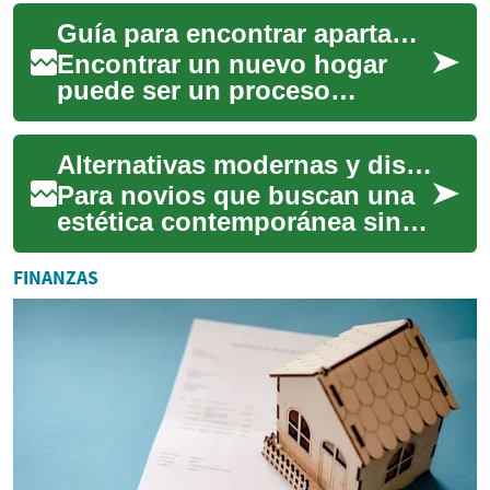
mudanza: es una
Guía para encontrar apartamentos de alquiler sin fianza
planificación integral...
Encontrar un nuevo hogar
puede ser un proceso
emocionante, pero a menudo
viene acompañado de
Alternativas modernas y discretas al traje clásico
importantes desembolsos ...
Para novios que buscan una
estética contemporánea sin
renunciar a la discreción,
existen múltiples alternativas
FINANZAS
al tr...